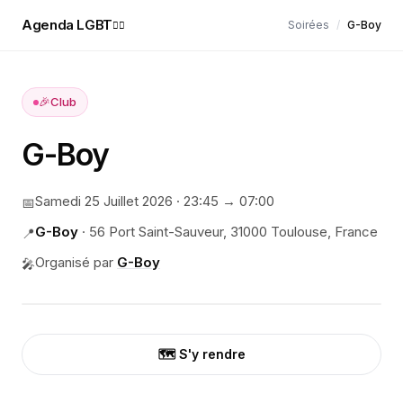
Agenda LGBT
Soirées
/
G-Boy
🏳️‍🌈
🎉
Club
G-Boy
Samedi 25 Juillet 2026
·
23:45
→ 07:00
📅
G-Boy
·
56 Port Saint-Sauveur, 31000 Toulouse, France
📍
Organisé par
G-Boy
🎤
🗺️ S'y rendre