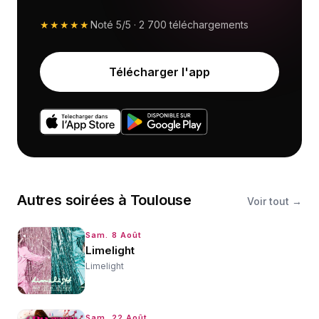
★★★★★
Noté
5/5
·
2 700
téléchargements
Télécharger l'app
Autres
soirées
à
Toulouse
Voir tout →
Sam. 8 Août
Limelight
Limelight
Sam. 22 Août