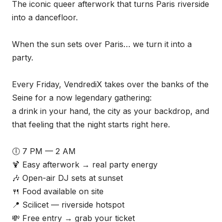
The iconic queer afterwork that turns Paris riverside
into a dancefloor.
When the sun sets over Paris… we turn it into a
party.
Every Friday, VendrediX takes over the banks of the
Seine for a now legendary gathering:
a drink in your hand, the city as your backdrop, and
that feeling that the night starts right here.
🕕 7 PM — 2 AM
🍹 Easy afterwork → real party energy
🎶 Open-air DJ sets at sunset
🍴 Food available on site
📍 Scilicet — riverside hotspot
💸 Free entry → grab your ticket