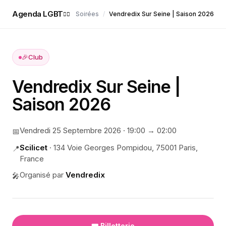
Agenda LGBT
Soirées
/
Vendredix Sur Seine | Saison 2026
🏳️‍🌈
🎉
Club
Vendredix Sur Seine |
Saison 2026
Vendredi 25 Septembre 2026
·
19:00
→ 02:00
📅
Scilicet
·
134 Voie Georges Pompidou, 75001 Paris,
📍
France
Organisé par
Vendredix
🎤
🎟️ Billetterie