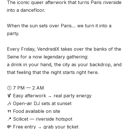
The iconic queer afterwork that turns Paris riverside
into a dancefloor.
When the sun sets over Paris… we turn it into a
party.
Every Friday, VendrediX takes over the banks of the
Seine for a now legendary gathering:
a drink in your hand, the city as your backdrop, and
that feeling that the night starts right here.
🕕 7 PM — 2 AM
🍹 Easy afterwork → real party energy
🎶 Open-air DJ sets at sunset
🍴 Food available on site
📍 Scilicet — riverside hotspot
💸 Free entry → grab your ticket