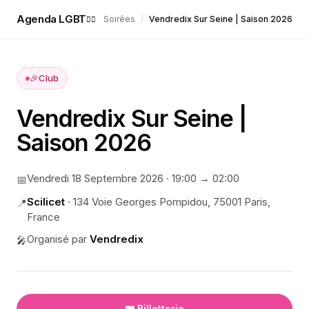
Agenda LGBT
Soirées
/
Vendredix Sur Seine | Saison 2026
🏳️‍🌈
🎉
Club
Vendredix Sur Seine |
Saison 2026
Vendredi 18 Septembre 2026
·
19:00
→ 02:00
📅
Scilicet
·
134 Voie Georges Pompidou, 75001 Paris,
📍
France
Organisé par
Vendredix
🎤
🎟️ Billetterie