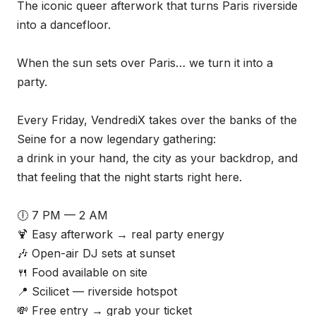
The iconic queer afterwork that turns Paris riverside
into a dancefloor.
When the sun sets over Paris… we turn it into a
party.
Every Friday, VendrediX takes over the banks of the
Seine for a now legendary gathering:
a drink in your hand, the city as your backdrop, and
that feeling that the night starts right here.
🕕 7 PM — 2 AM
🍹 Easy afterwork → real party energy
🎶 Open-air DJ sets at sunset
🍴 Food available on site
📍 Scilicet — riverside hotspot
💸 Free entry → grab your ticket