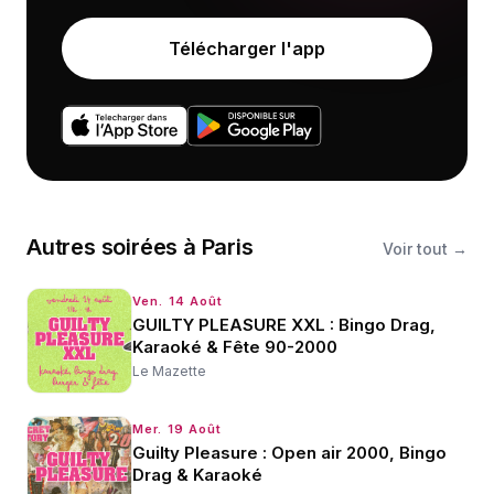
Télécharger l'app
Autres
soirées
à
Paris
Voir tout →
Ven. 14 Août
GUILTY PLEASURE XXL : Bingo Drag,
Karaoké & Fête 90-2000
Le Mazette
Mer. 19 Août
Guilty Pleasure : Open air 2000, Bingo
Drag & Karaoké