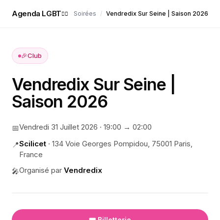
Agenda LGBT
Soirées
/
Vendredix Sur Seine | Saison 2026
🏳️‍🌈
🎉
Club
Vendredix Sur Seine |
Saison 2026
Vendredi 31 Juillet 2026
·
19:00
→ 02:00
📅
Scilicet
·
134 Voie Georges Pompidou, 75001 Paris,
📍
France
Organisé par
Vendredix
🎤
🎟️ Billetterie