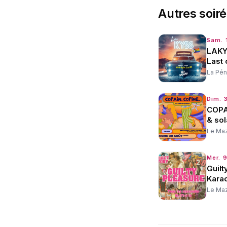
Autres
soir
Sam. 
LAKY
Last
La Pén
Dim. 
COPA
& sol
Le Ma
Mer. 9
Guilt
Karao
Le Ma