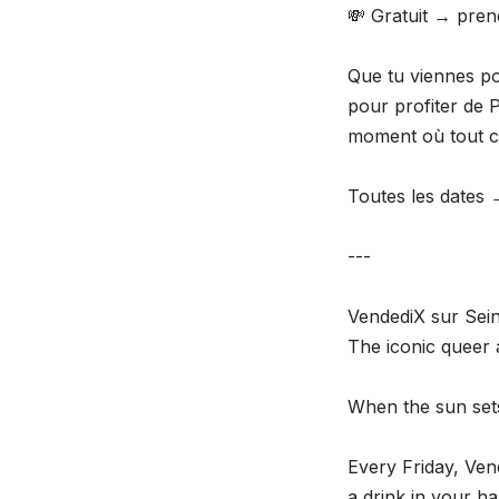
💸 Gratuit → pren
Que tu viennes po
pour profiter de P
moment où tout 
Toutes les dates 
---
VendediX sur Sei
The iconic queer a
When the sun sets
Every Friday, Ven
a drink in your ha