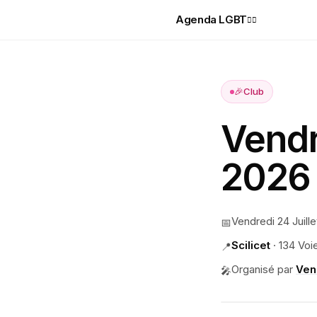
Agenda LGBT
🏳️‍🌈
🎉
Club
Vendr
2026
Vendredi 24 Juill
📅
Scilicet
·
134 Voi
📍
Organisé par
Ven
🎤