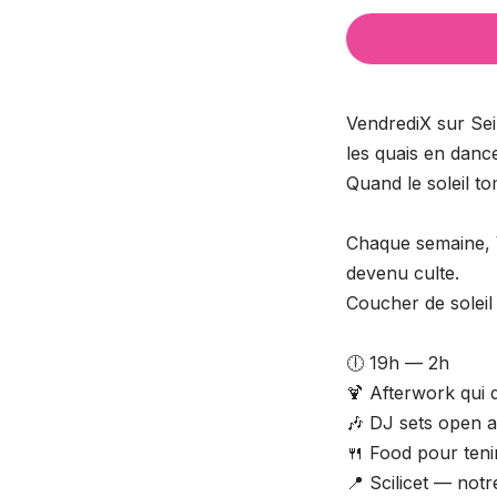
VendrediX sur Sei
les quais en dance
Quand le soleil t
Chaque semaine, 
devenu culte.
Coucher de soleil
🕕 19h — 2h
🍹 Afterwork qui 
🎶 DJ sets open a
🍴 Food pour tenir
📍 Scilicet — not