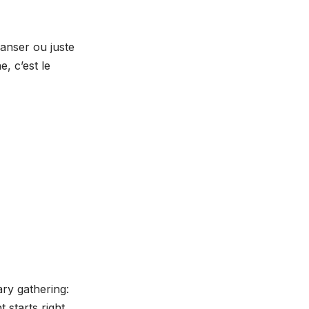
anser ou juste
, c’est le
ry gathering:
 starts right