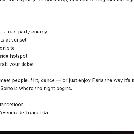
 → real party energy
ts at sunset
on site
rside hotspot
rab your ticket
et people, flirt, dance — or just enjoy Paris the way it’s 
Seine is where the night begins.
dancefloor.
://vendredix.fr/agenda