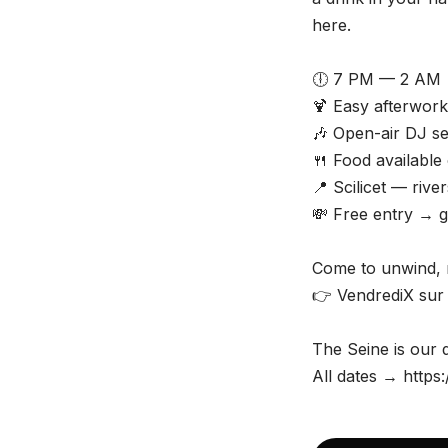
here.
🕕 7 PM — 2 AM
🍹 Easy afterwork
🎶 Open-air DJ se
🍴 Food available 
📍 Scilicet — rive
💸 Free entry → g
Come to unwind, me
👉 VendrediX sur 
The Seine is our 
All dates → https