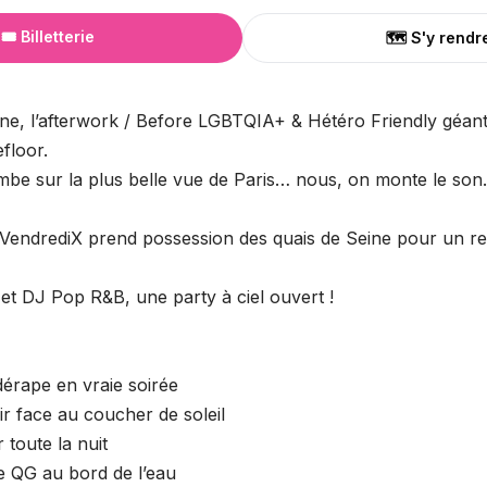
🎟️ Billetterie
🗺️ S'y rendr
ne, l’afterwork / Before LGBTQIA+ & Hétéro Friendly géant
floor.
ombe sur la plus belle vue de Paris… nous, on monte le son.
VendrediX prend possession des quais de Seine pour un r
 et DJ Pop R&B, une party à ciel ouvert !
dérape en vraie soirée
ir face au coucher de soleil
 toute la nuit
re QG au bord de l’eau