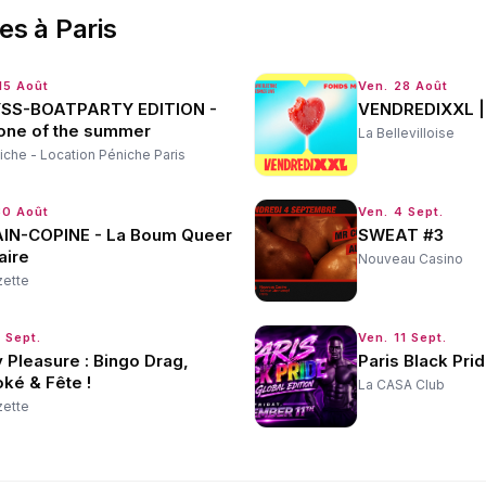
ées
à
Paris
15 Août
Ven. 28 Août
SS-BOATPARTY EDITION -
VENDREDIXXL |
 one of the summer
La Bellevilloise
iche - Location Péniche Paris
30 Août
Ven. 4 Sept.
IN-COPINE - La Boum Queer
SWEAT #3
aire
Nouveau Casino
zette
 Sept.
Ven. 11 Sept.
y Pleasure : Bingo Drag,
Paris Black Prid
ké & Fête !
La CASA Club
zette