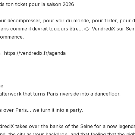
ds ton ticket pour la saison 2026
ur décompresser, pour voir du monde, pour flirter, pour d
aris comme il devrait toujours être… 👉 VendrediX sur Seine
commence.
→ https://vendredix.fr/agenda
ne
fterwork that turns Paris riverside into a dancefloor.
 over Paris… we turn it into a party.
drediX takes over the banks of the Seine for a now legenda
nd, the city as your backdrop, and that feeling that the night