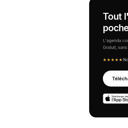
Tout l
poche
L'agenda comp
Gratuit, san
★★★★★
N
Téléch