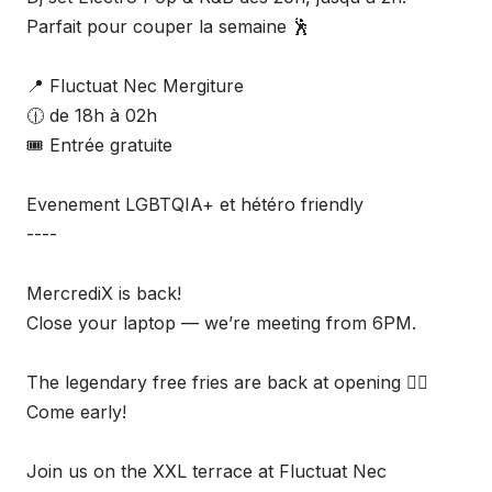
Parfait pour couper la semaine 🕺
📍 Fluctuat Nec Mergiture
🕧 de 18h à 02h
🎟️ Entrée gratuite
Evenement LGBTQIA+ et hétéro friendly
----
MercrediX is back!
Close your laptop — we’re meeting from 6PM.
The legendary free fries are back at opening ❤️‍🔥
Come early!
Join us on the XXL terrace at Fluctuat Nec