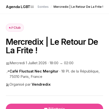
Agenda LGBT
Soirées
/
Mercredix | Le Retour De La Frite !
🏳️‍🌈
🎉
Club
Mercredix | Le Retour De
La Frite !
Mercredi 1 Juillet 2026
·
18:00
→ 02:00
📅
Café Fluctuat Nec Mergitur
·
18 Pl. de la République,
📍
75010 Paris, France
Organisé par
Vendredix
🎤
🎟️ Billetterie