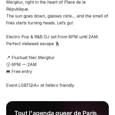
Mergitur, right in the heart of Place de la
République.
The sun goes down, glasses clink… and the smell of
fries starts turning heads. Let’s go!
Electro Pop & R&B DJ set from 8PM until 2AM.
Perfect midweek escape 🕺
📍 Fluctuat Nec Mergitur
🕧 6PM — 2AM
🎟️ Free entry
Event LGBTQIA+ et hétéro friendly
Tout l'agenda queer de Paris,