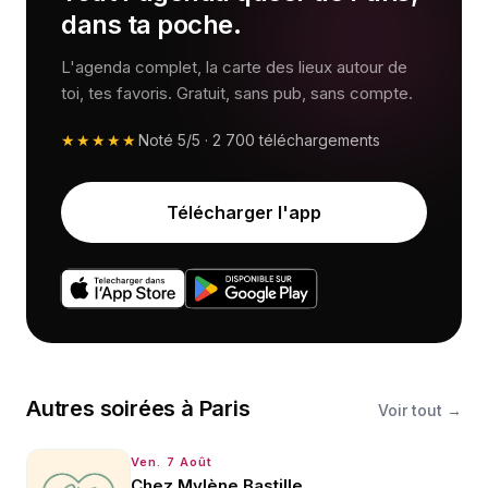
dans ta poche.
L'agenda complet, la carte des lieux autour de
toi, tes favoris. Gratuit, sans pub, sans compte.
★★★★★
Noté
5/5
·
2 700
téléchargements
Télécharger l'app
Autres
soirées
à
Paris
Voir tout →
Ven. 7 Août
Chez Mylène Bastille