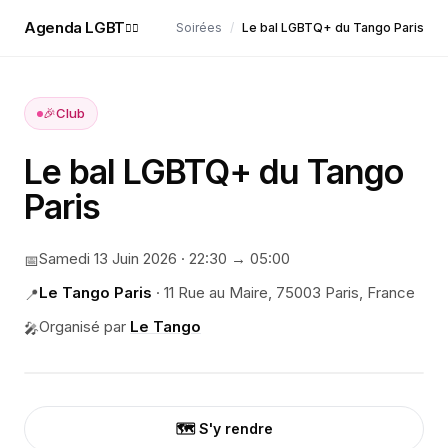
Agenda LGBT
Soirées
/
Le bal LGBTQ+ du Tango Paris
🏳️‍🌈
🎉
Club
Le bal LGBTQ+ du Tango
Paris
Samedi 13 Juin 2026
·
22:30
→ 05:00
📅
Le Tango Paris
·
11 Rue au Maire, 75003 Paris, France
📍
Organisé par
Le Tango
🎤
🗺️ S'y rendre