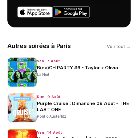
Autres
soirées
à
Paris
Voir tout →
Ven. 7 Août
B(ea)CH PARTY #6 - Taylor x Olivia
La Nuit
Dim. 9 Août
Purple Cruise : Dimanche 09 Août - THE
LAST ONE
Pont d'Austerlitz
Ven. 14 Août