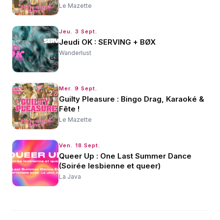
Le Mazette
Jeu. 3 Sept.
Jeudi OK : SERVING + BØX
Wanderlust
Mer. 9 Sept.
Guilty Pleasure : Bingo Drag, Karaoké &
Fête !
Le Mazette
Ven. 18 Sept.
Queer Up : One Last Summer Dance
(Soirée lesbienne et queer)
La Java