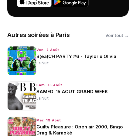
Autres
soirées
à
Paris
Voir tout →
Ven. 7 Août
B(ea)CH PARTY #6 - Taylor x Olivia
La Nuit
Sam. 15 Août
SAMEDI 15 AOUT GRAND WEEK
La Nuit
Mer. 19 Août
Guilty Pleasure : Open air 2000, Bingo
Drag & Karaoké