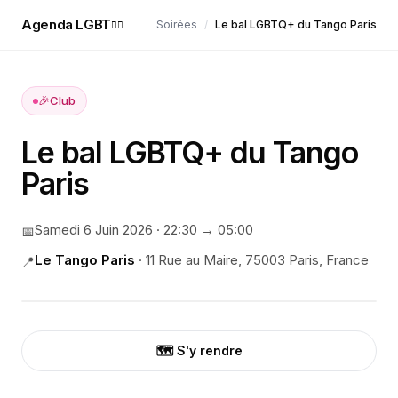
Agenda LGBT
Soirées
/
Le bal LGBTQ+ du Tango Paris
🏳️‍🌈
🎉
Club
Le bal LGBTQ+ du Tango
Paris
Samedi 6 Juin 2026
·
22:30
→ 05:00
📅
Le Tango Paris
·
11 Rue au Maire, 75003 Paris, France
📍
🗺️ S'y rendre