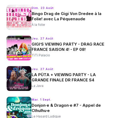
Dim. 23 Août
Bingo Drag de Gigi Von Dredee à la
Folie! avec La Péquenaude
À la folie
Jeu. 27 Août
GIGI’S VIEWING PARTY - DRAG RACE
FRANCE SAISON 4! - EP 08!
TiTi Palacio
Jeu. 27 Août
LA PÜTA + VIEWING PARTY - LA
GRANDE FINALE DR FRANCE S4
La Java
Mar. 1 Sept.
Donjon·e & Dragon·e #7 - Appel de
Cthulhu·e
Le Hasard Ludique