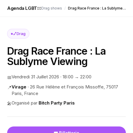
Agenda LGBT
Drag shows
/
Drag Race France : La Sublyme Viewing
🏳️‍🌈
💅
Drag
Drag Race France : La
Sublyme Viewing
Vendredi 31 Juillet 2026
·
18:00
→ 22:00
📅
Virage
·
26 Rue Hélène et François Missoffe, 75017
📍
Paris, France
Organisé par
Bitch Party Paris
🎤
🎟️ Billetterie