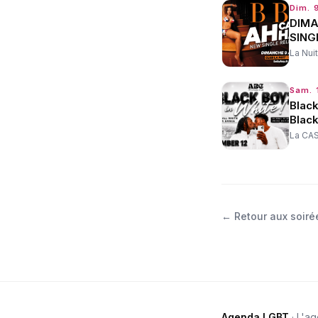
Dim. 
DIMA
SING
La Nuit
Sam. 
Black
Black
La CAS
←
Retour aux soiré
Agenda LGBT
· L'a