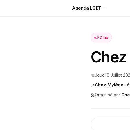
Agenda LGBT
🏳️‍🌈
🎉
Club
Chez 
Jeudi 9 Juillet 20
📅
Chez Mylène
·
6
📍
Organisé par
Che
🎤