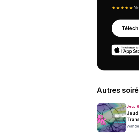
★★★★★
N
Téléch
Autres
soir
Jeu. 
Jeudi
Tran
Wander