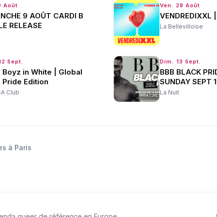
9 Août
Ven. 28 Août
NCHE 9 AOÛT CARDI B
VENDREDIXXL |
LE RELEASE
La Bellevilloise
12 Sept.
Dim. 13 Sept.
 Boyz in White | Global
BBB BLACK PRI
 Pride Edition
SUNDAY SEPT 1
A Club
La Nuit
es à Paris
genda queer de référence en Europe