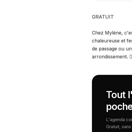
GRATUIT
Chez Mylène, c'e
chaleureuse et fes
de passage ou un 
arrondissement. 🏳
Tout l
poche
L'agenda comp
Gratuit, san