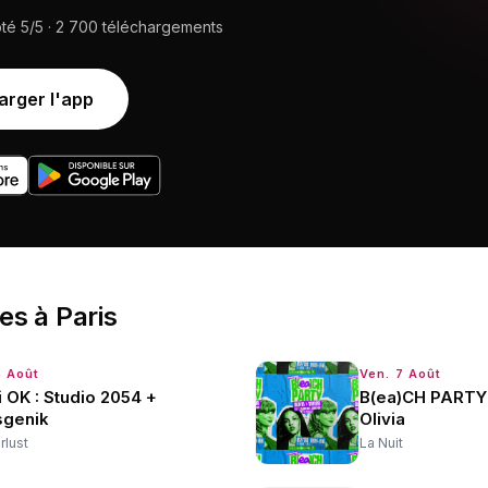
oté
5/5
·
2 700
téléchargements
arger l'app
ées
à
Paris
6 Août
Ven. 7 Août
 OK : Studio 2054 +
B(ea)CH PARTY 
sgenik
Olivia
lust
La Nuit