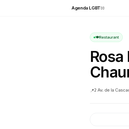
Agenda LGBT
🏳️‍🌈
🍽️
Restaurant
Rosa 
Chau
2 Av. de la Casca
📍