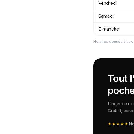
Vendredi
Samedi
Dimanche
Horaires donnés à titre 
Tout l
poche
L'agenda comp
Gratuit, san
★★★★★
N