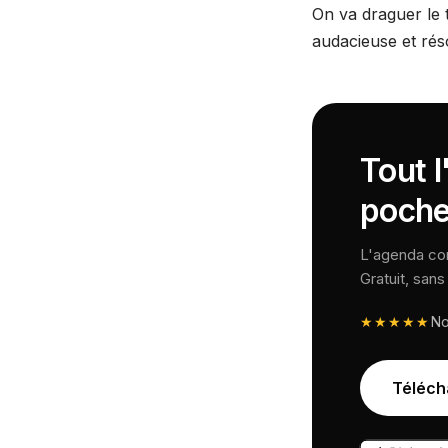
On va draguer le t
audacieuse et rés
Tout l
poche
L'agenda comp
Gratuit, san
★★★★★
N
Téléch