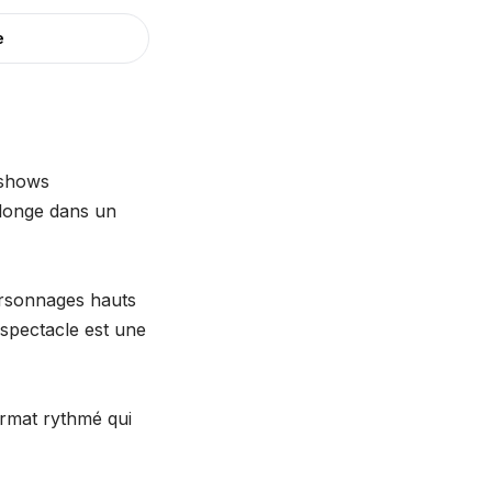
e
 shows
plonge dans un
personnages hauts
spectacle est une
format rythmé qui