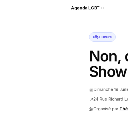
Agenda LGBT
🏳️‍🌈
🎭
Culture
Non, 
Show
Dimanche 19 Juill
📅
24 Rue Richard Le
📍
Organisé par
Thé
🎤