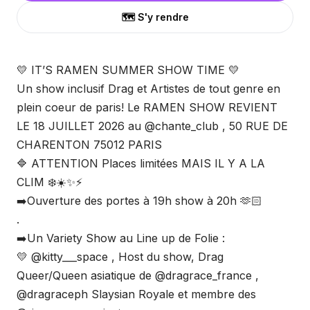
🗺️ S'y rendre
💛 IT’S RAMEN SUMMER SHOW TIME 💛
Un show inclusif Drag et Artistes de tout genre en
plein coeur de paris! Le RAMEN SHOW REVIENT
LE 18 JUILLET 2026 au @chante_club , 50 RUE DE
CHARENTON 75012 PARIS
🔷 ATTENTION Places limitées MAIS IL Y A LA
CLIM ❄️☀️✨⚡️
➡️Ouverture des portes à 19h show à 20h 🫶🏻
.
➡️Un Variety Show au Line up de Folie :
💛 @kitty___space , Host du show, Drag
Queer/Queen asiatique de @dragrace_france ,
@dragraceph Slaysian Royale et membre des