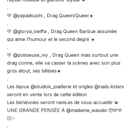
.
💛 @yapadsushi , Drag Queen/Queer☀️
.
💛 @glorya_swiffa , Drag Queen Barbue assumée
qui aime l’humour et le second degré ☀️
.
💛 @poisseuse_ivy , Drag Queen mais surtout une
drag conne, elle va casser la scènes avec son plus
gros atout, ses bêtises☀️
.
Les bijoux @studiok_joaillerie et ongles @nails.4stars
seront en vente lors de cette édition
Les bénévoles seront ravis.es de vous accueillir 💫
UNE GRANDE PENSÉE À @madame_wasabi 🥺🩵🫶
🏻✨
.