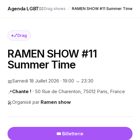
Agenda LGBT
Drag shows
/
RAMEN SHOW #11 Summer Time
🏳️‍🌈
💅
Drag
RAMEN SHOW #11
Summer Time
Samedi 18 Juillet 2026
·
19:00
→ 23:30
📅
Chante !
·
50 Rue de Charenton, 75012 Paris, France
📍
Organisé par
Ramen show
🎤
🎟️ Billetterie