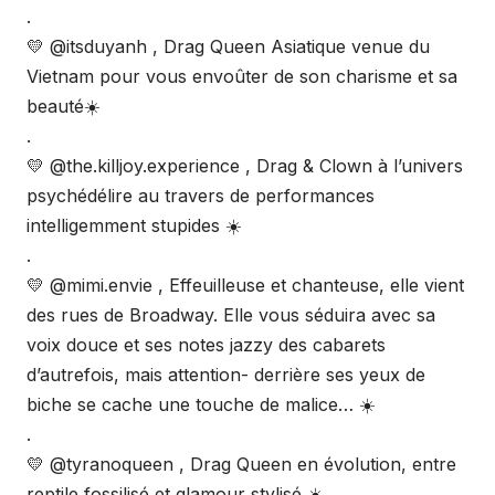
.
💛 @itsduyanh , Drag Queen Asiatique venue du
Vietnam pour vous envoûter de son charisme et sa
beauté☀️
.
💛 @the.killjoy.experience , Drag & Clown à l’univers
psychédélire au travers de performances
intelligemment stupides ☀️
.
💛 @mimi.envie , Effeuilleuse et chanteuse, elle vient
des rues de Broadway. Elle vous séduira avec sa
voix douce et ses notes jazzy des cabarets
d’autrefois, mais attention- derrière ses yeux de
biche se cache une touche de malice… ☀️
.
💛 @tyranoqueen , Drag Queen en évolution, entre
reptile fossilisé et glamour stylisé ☀️