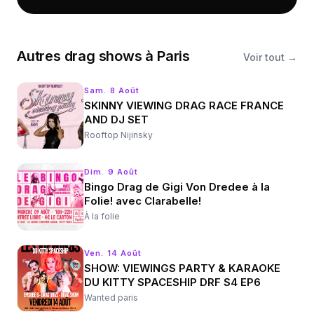
Autres
drag shows
à
Paris
Voir tout →
Sam. 8 Août
SKINNY VIEWING DRAG RACE FRANCE
AND DJ SET
Rooftop Nijinsky
Dim. 9 Août
Bingo Drag de Gigi Von Dredee à la
Folie! avec Clarabelle!
À la folie
Ven. 14 Août
SHOW: VIEWINGS PARTY & KARAOKE
DU KITTY SPACESHIP DRF S4 EP6
Wanted paris