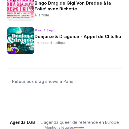
Bingo Drag de Gigi Von Dredee à la
Folie! avec Bichette
À la folie
Mar. 1 Sept.
Donjon.e & Dragon.e - Appel de Chtulhu
Le Hasard Ludique
←
Retour aux drag shows à Paris
Agenda LGBT
· L'agenda queer de référence en Europe
Mentions légales