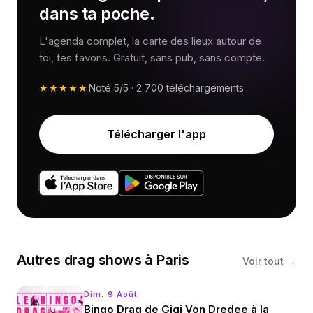
dans ta poche.
L'agenda complet, la carte des lieux autour de
toi, tes favoris. Gratuit, sans pub, sans compte.
★★★★★
Noté
5/5
·
2 700
téléchargements
Télécharger l'app
Autres
drag shows
à
Paris
Voir tout →
Dim. 9 Août
Bingo Drag de Gigi Von Dredee à la