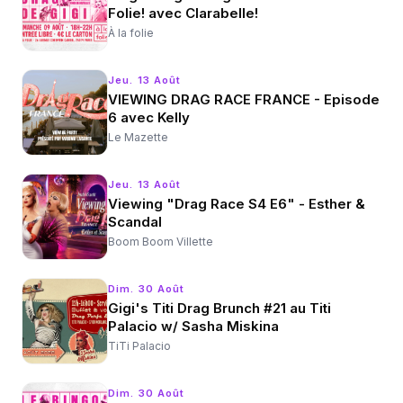
Folie! avec Clarabelle!
À la folie
Jeu. 13 Août
VIEWING DRAG RACE FRANCE - Episode
6 avec Kelly
Le Mazette
Jeu. 13 Août
Viewing "Drag Race S4 E6" - Esther &
Scandal
Boom Boom Villette
Dim. 30 Août
Gigi's Titi Drag Brunch #21 au Titi
Palacio w/ Sasha Miskina
TiTi Palacio
Dim. 30 Août