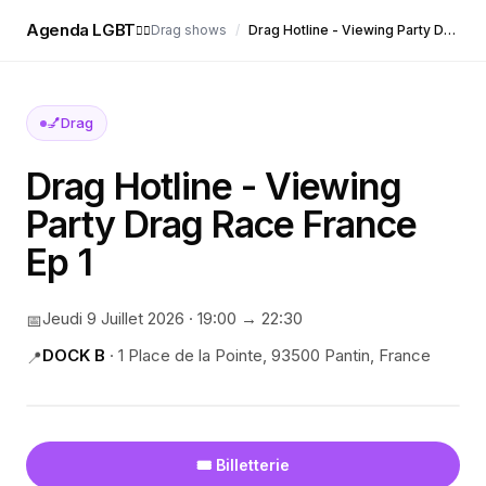
Agenda LGBT
Drag shows
/
Drag Hotline - Viewing Party Drag Race France Ep 1
🏳️‍🌈
💅
Drag
Drag Hotline - Viewing
Party Drag Race France
Ep 1
Jeudi 9 Juillet 2026
·
19:00
→ 22:30
📅
DOCK B
·
1 Place de la Pointe, 93500 Pantin, France
📍
🎟️ Billetterie