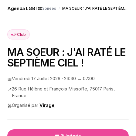
Agenda LGBT
Soirées
/
MA SOEUR : J'AI RATÉ LE SEPTIÈME CIEL !
🏳️‍🌈
🎉
Club
MA SOEUR : J'AI RATÉ LE
SEPTIÈME CIEL !
Vendredi 17 Juillet 2026
·
23:30
→ 07:00
📅
26 Rue Hélène et François Missoffe, 75017 Paris,
📍
France
Organisé par
Virage
🎤
🎟️ Billetterie