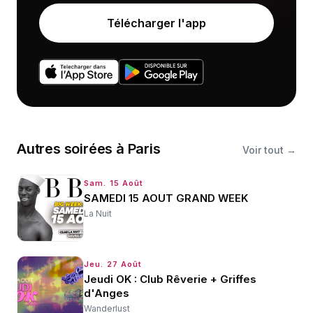
Télécharger l'app
Autres
soirées
à
Paris
Voir tout →
Sam. 15 Août
SAMEDI 15 AOUT GRAND WEEK
La Nuit
Jeu. 27 Août
Jeudi OK : Club Rêverie + Griffes
d'Anges
Wanderlust