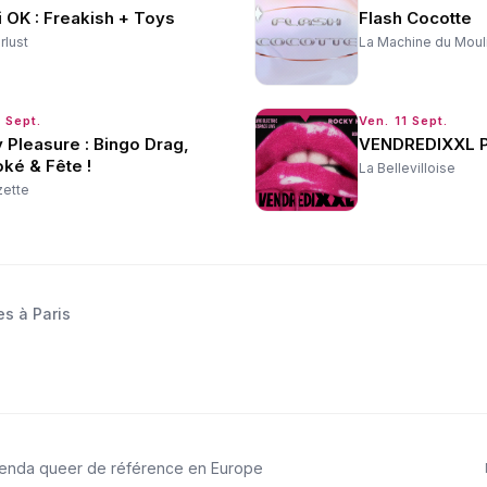
 OK : Freakish + Toys
Flash Cocotte
lust
La Machine du Moul
 Sept.
Ven. 11 Sept.
y Pleasure : Bingo Drag,
VENDREDIXXL Pa
ké & Fête !
La Bellevilloise
zette
es à Paris
genda queer de référence en Europe