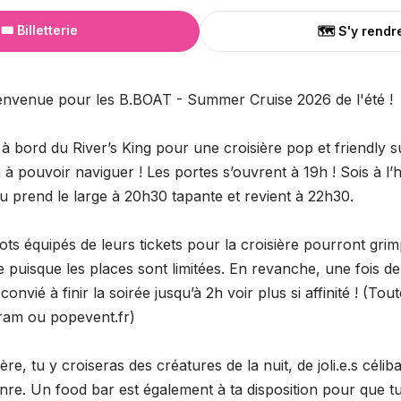
🎟️ Billetterie
🗺️ S'y rendr
ienvenue pour les B.BOAT - Summer Cruise 2026 de l'été !
 bord du River’s King pour une croisière pop et friendly su
à pouvoir naviguer ! Les portes s’ouvrent à 19h ! Sois à l’
au prend le large à 20h30 tapante et revient à 22h30.
lots équipés de leurs tickets pour la croisière pourront gri
 puisque les places sont limitées. En revanche, une fois de
onvié à finir la soirée jusqu’à 2h voir plus si affinité ! (Tou
ram ou popevent.fr)
ère, tu y croiseras des créatures de la nuit, de joli.e.s céliba
enre. Un food bar est également à ta disposition pour que 