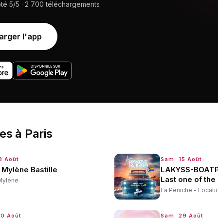
oté
5/5
·
2 700
téléchargements
arger l'app
ées
à
Paris
8 Août
Sam. 15 Août
Mylène Bastille
LAKYSS-BOATP
Last one of th
Mylène
La Péniche - Locati
20 Août
Sam. 29 Août