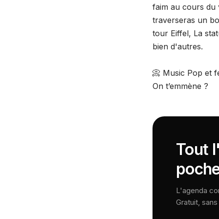
faim au cours du v
traverseras un bo
tour Eiffel, La st
bien d'autres.
📀 Music Pop et fe
On t’emmène ?
Tout l
poche
L'agenda comp
Gratuit, san