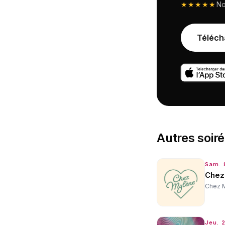
★★★★★
N
Téléch
Autres
soir
Sam. 
Chez 
Chez 
Jeu. 