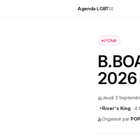
Agenda LGBT
🏳️‍🌈
🎉
Club
B.BOA
2026
Jeudi 3 Septemb
📅
River's King
·
4 
📍
Organisé par
PO
🎤