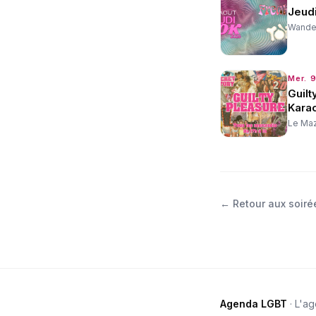
Jeudi
Wander
Mer. 9
Guilt
Karao
Le Ma
←
Retour aux soiré
Agenda LGBT
· L'a