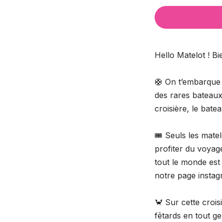
Hello Matelot ! B
🛟 On t’embarque à
des rares bateaux 
croisière, le bate
🎟️ Seuls les mate
profiter du voyage
tout le monde est c
notre page instag
🦀 Sur cette croisi
fêtards en tout g