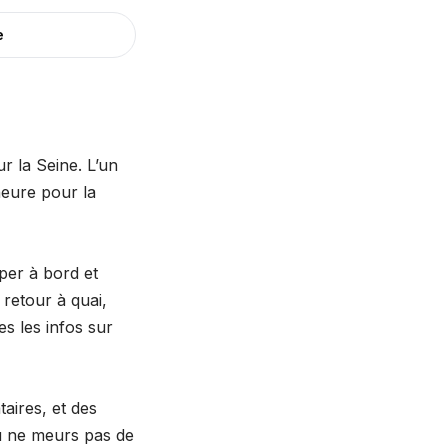
e
r la Seine. L’un
heure pour la
mper à bord et
 retour à quai,
tes les infos sur
taires, et des
tu ne meurs pas de