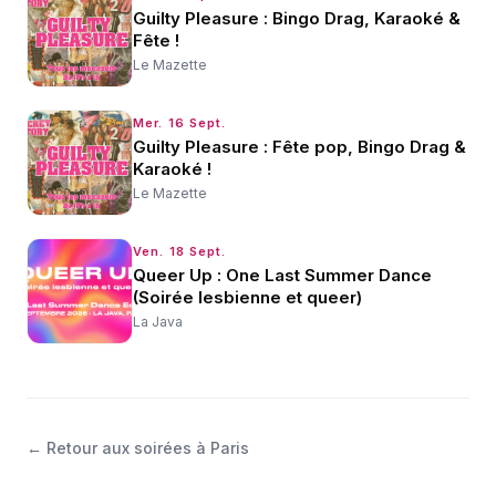
Guilty Pleasure : Bingo Drag, Karaoké &
Fête !
Le Mazette
Mer. 16 Sept.
Guilty Pleasure : Fête pop, Bingo Drag &
Karaoké !
Le Mazette
Ven. 18 Sept.
Queer Up : One Last Summer Dance
(Soirée lesbienne et queer)
La Java
←
Retour aux soirées à Paris