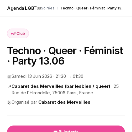
Agenda LGBT
Soirées
/
Techno · Queer · Féminist · Party 13.06
🏳️‍🌈
🎉
Club
Techno · Queer · Féminist
· Party 13.06
Samedi 13 Juin 2026
·
21:30
→ 01:30
📅
Cabaret des Merveilles (bar lesbien / queer)
·
25
📍
Rue de l'Hirondelle, 75006 Paris, France
Organisé par
Cabaret des Merveilles
🎤
🎟️ Billetterie