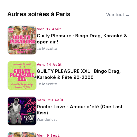
Autres
soirées
à
Paris
Voir tout →
Mer. 12 Août
Guilty Pleasure : Bingo Drag, Karaoké &
open air !
Le Mazette
Ven. 14 Août
GUILTY PLEASURE XXL : Bingo Drag,
Karaoké & Fête 90-2000
Le Mazette
Sam. 29 Août
Doctor Love - Amour d'été (One Last
Kiss)
Wanderlust
Mer. 9 Sept.