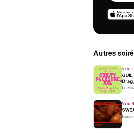
Autres
soir
Ven. 
GUIL
Drag
Le Ma
Ven. 4
SWEA
Nouve