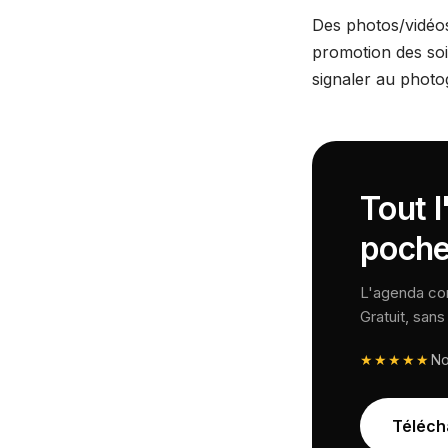
Des photos/vidéos
promotion des so
signaler au photo
Tout l
poche
L'agenda comp
Gratuit, san
★★★★★
N
Téléch