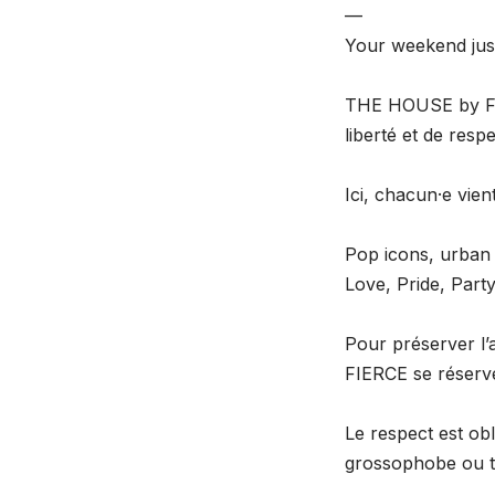
—
Your weekend just g
THE HOUSE by FI
liberté et de res
Ici, chacun·e vien
Pop icons, urban
Love, Pride, Pa
Pour préserver l’
FIERCE se réserve 
Le respect est ob
grossophobe ou to