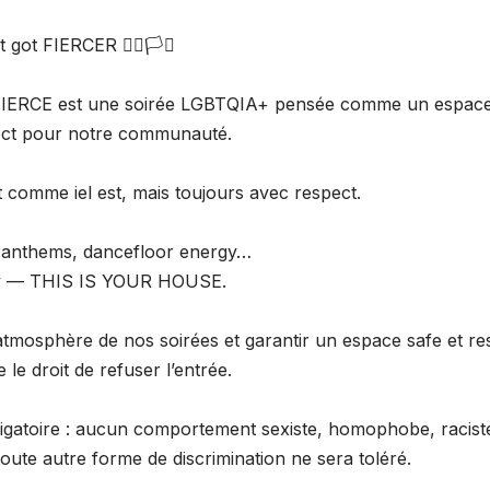
ot FIERCER 🏳️‍🌈🏳️‍⚧️
ERCE est une soirée LGBTQIA+ pensée comme un espace 
pect pour notre communauté.
t comme iel est, mais toujours avec respect.
 anthems, dancefloor energy…
rty — THIS IS YOUR HOUSE.
atmosphère de nos soirées et garantir un espace safe et r
le droit de refuser l’entrée.
ligatoire : aucun comportement sexiste, homophobe, racist
ute autre forme de discrimination ne sera toléré.