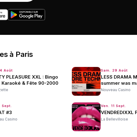
ées
à
Paris
14 Août
Sam. 29 Août
TY PLEASURE XXL : Bingo
LESS DRAMA M
, Karaoké & Fête 90-2000
summer was ma
zette
Nouveau Casino
 Sept.
Ven. 11 Sept.
T #3
VENDREDIXXL Pa
au Casino
La Bellevilloise