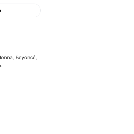
e
adonna, Beyoncé,
.