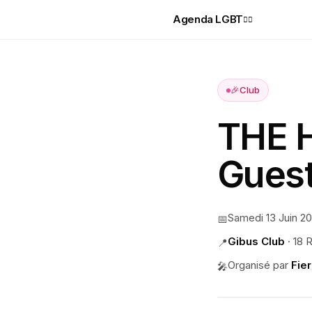
Agenda LGBT
🏳️‍🌈
🎉
Club
THE 
Guest
Samedi 13 Juin 2
📅
Gibus Club
·
18 
📍
Organisé par
Fie
🎤