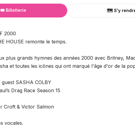
🎟️ Billetterie
🗺️ S'y rendr
F 2000
THE HOUSE remonte le temps.
aux plus grands hymnes des années 2000 avec Britney, M
sha et toutes les icônes qui ont marqué l'âge d'or de la pop
al guest SASHA COLBY
aul’s Drag Race Season 15
er Croft & Victor Salmon
s vocales.