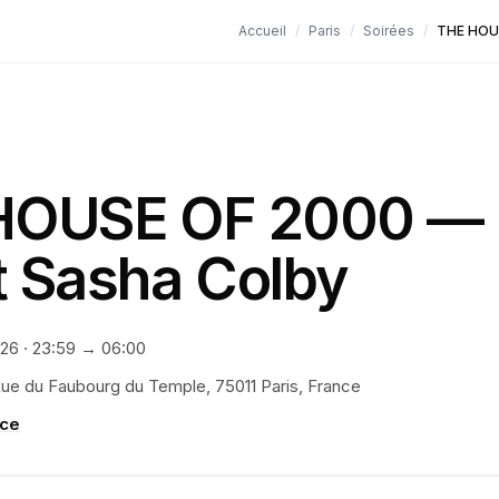
Accueil
/
Paris
/
Soirées
/
THE HOUS
HOUSE OF 2000 —
 Sasha Colby
026
·
23:59
→ 06:00
Rue du Faubourg du Temple, 75011 Paris, France
rce