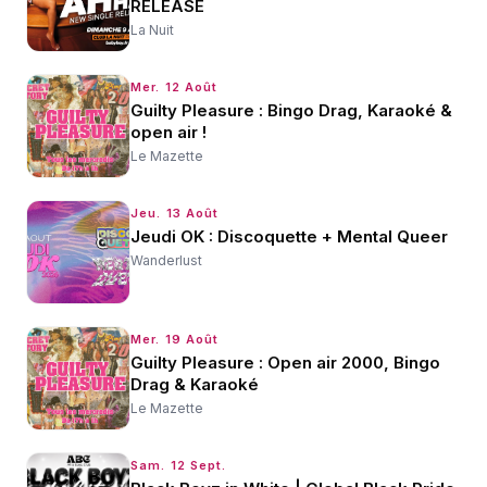
RELEASE
La Nuit
Mer. 12 Août
Guilty Pleasure : Bingo Drag, Karaoké &
open air !
Le Mazette
Jeu. 13 Août
Jeudi OK : Discoquette + Mental Queer
Wanderlust
Mer. 19 Août
Guilty Pleasure : Open air 2000, Bingo
Drag & Karaoké
Le Mazette
Sam. 12 Sept.