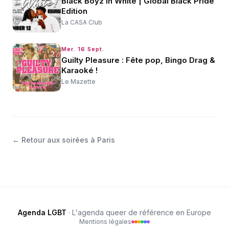
Black Boyz in White | Global Black Pride
Edition
La CASA Club
Mer. 16 Sept.
Guilty Pleasure : Fête pop, Bingo Drag &
Karaoké !
Le Mazette
←
Retour aux soirées à Paris
Agenda LGBT
· L'agenda queer de référence en Europe
Mentions légales