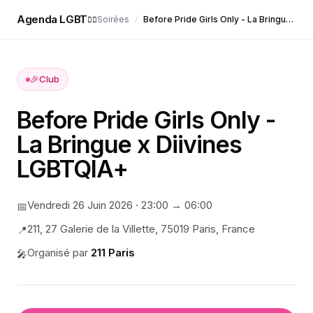
Agenda LGBT
Soirées
/
Before Pride Girls Only - La Bringue x Diivines LGBTQIA+
🏳️‍🌈
🎉
Club
Before Pride Girls Only -
La Bringue x Diivines
LGBTQIA+
Vendredi 26 Juin 2026
·
23:00
→ 06:00
📅
211, 27 Galerie de la Villette, 75019 Paris, France
📍
Organisé par
211 Paris
🎤