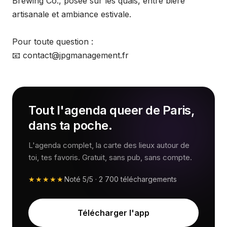
Brewing Co., posée sur les quais, entre bière
artisanale et ambiance estivale.
Pour toute question :
📧 contact@jpgmanagement.fr
Tout l'agenda queer de Paris,
dans ta poche.
L'agenda complet, la carte des lieux autour de
toi, tes favoris. Gratuit, sans pub, sans compte.
★★★★★
Noté
5/5
·
2 700
téléchargements
Télécharger l'app