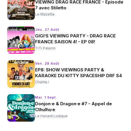
VIEWING DRAG RACE FRANCE - Episode
7 avec Stiletto
Le Mazette
Jeu. 27 Août
GIGI’S VIEWING PARTY - DRAG RACE
FRANCE SAISON 4! - EP 08!
TiTi Palacio
Ven. 28 Août
EP8: SHOW VIEWINGS PARTY &
KARAOKE DU KITTY SPACESHIP DRF S4
Chante !
Mar. 1 Sept.
Donjon·e & Dragon·e #7 - Appel de
Cthulhu·e
Le Hasard Ludique