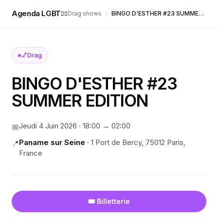
Agenda LGBT
Drag shows
/
BINGO D'ESTHER #23 SUMMER EDITION
🏳️‍🌈
💅
Drag
BINGO D'ESTHER #23
SUMMER EDITION
Jeudi 4 Juin 2026
·
18:00
→ 02:00
📅
Paname sur Seine
·
1 Port de Bercy, 75012 Paris,
📍
France
🎟️ Billetterie