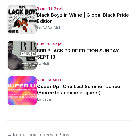
Sam. 12 Sept.
Black Boyz in White | Global Black Pride
Edition
La CASA Club
Dim. 13 Sept.
BBB BLACK PRIDE EDITION SUNDAY
SEPT 13
La Nuit
Ven. 18 Sept.
Queer Up : One Last Summer Dance
(Soirée lesbienne et queer)
La Java
←
Retour aux soirées à Paris