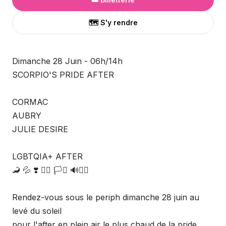
🗺️ S'y rendre
Dimanche 28 Juin - 06h/14h
SCORPIO'S PRIDE AFTER
CORMAC
AUBRY
JULIE DESIRE
LGBTQIA+ AFTER
🦂 💦 ❣️ 🏳️‍🌈 🏳️‍⚧️ 🔊✊🏼
Rendez-vous sous le periph dimanche 28 juin au
levé du soleil
pour l'after en plein air le plus chaud de la pride