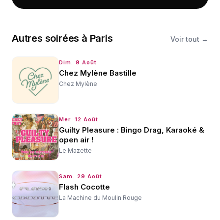
Autres
soirées
à
Paris
Voir tout →
Dim. 9 Août
Chez Mylène Bastille
Chez Mylène
Mer. 12 Août
Guilty Pleasure : Bingo Drag, Karaoké &
open air !
Le Mazette
Sam. 29 Août
Flash Cocotte
La Machine du Moulin Rouge