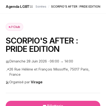
Agenda LGBT
Soirées
/
SCORPIO'S AFTER : PRIDE EDITION
🏳️‍🌈
🎉
Club
SCORPIO'S AFTER :
PRIDE EDITION
Dimanche 28 Juin 2026
·
06:00
→ 14:00
📅
26 Rue Hélène et François Missoffe, 75017 Paris,
📍
France
Organisé par
Virage
🎤
🎟️ Billetterie