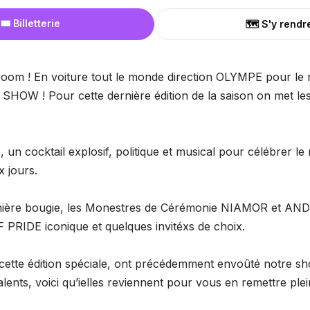
🎟️ Billetterie
🗺️ S'y rendr
m ! Vroom ! En voiture tout le monde direction OLYMPE pour 
W ! Pour cette dernière édition de la saison on met les 
n cocktail explosif, politique et musical pour célébrer le m
x jours.
mière bougie, les Monestres de Cérémonie NIAMOR et AND
PRIDE iconique et quelques invitéxs de choix.
e cette édition spéciale, ont précédemment envoûté notre s
alents, voici qu’ielles reviennent pour vous en remettre plei