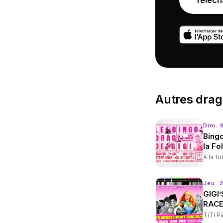
Téléch
Autres
drag
Dim. 
Bingo
la Fo
À la fo
Jeu. 
GIGI
RACE
TiTi P