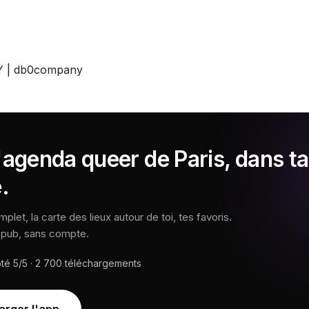
NY | db0company
'agenda queer de Paris, dans ta
.
let, la carte des lieux autour de toi, tes favoris.
s pub, sans compte.
oté
5/5
·
2 700
téléchargements