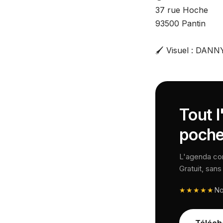
37 rue Hoche
93500 Pantin
🖌️ Visuel : DAN
Tout l
poche
L'agenda comp
Gratuit, san
★★★★★
N