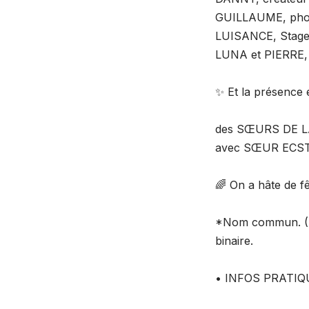
GUILLAUME, pho
LUISANCE, Stage 
LUNA et PIERRE, 
✨ Et la présence 
des SŒURS DE 
avec SŒUR ECST
🌈 On a hâte de f
*Nom commun. (Trè
binaire.
• INFOS PRATIQ