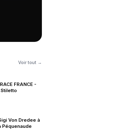
Voir tout →
RACE FRANCE -
Stiletto
Gigi Von Dredee à
 La Péquenaude