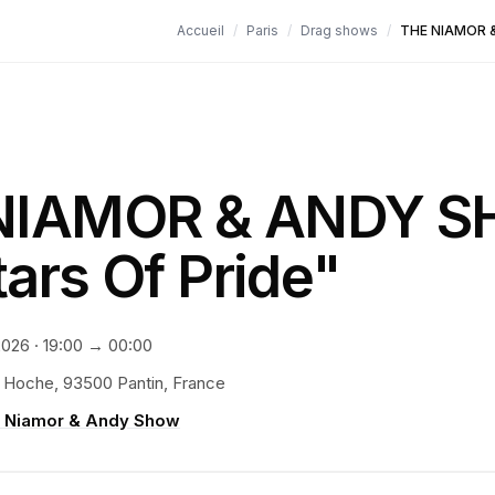
Accueil
/
Paris
/
Drag shows
/
THE NIAMOR &
NIAMOR & ANDY 
tars Of Pride"
2026
·
19:00
→ 00:00
 Hoche, 93500 Pantin, France
 Niamor & Andy Show