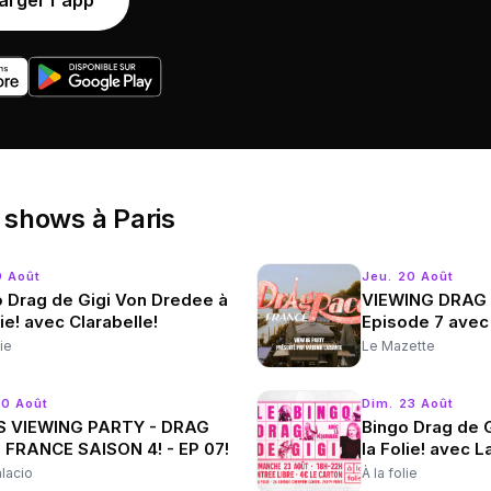
arger l'app
 shows
à
Paris
9 Août
Jeu. 20 Août
 Drag de Gigi Von Dredee à
VIEWING DRAG 
lie! avec Clarabelle!
Episode 7 avec 
lie
Le Mazette
20 Août
Dim. 23 Août
’S VIEWING PARTY - DRAG
Bingo Drag de 
 FRANCE SAISON 4! - EP 07!
la Folie! avec
alacio
À la folie