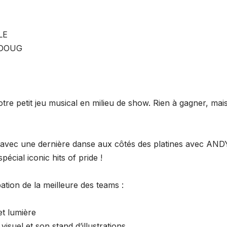
LE
 DOUG
tre petit jeu musical en milieu de show. Rien à gagner, mai
e avec une dernière danse aux côtés des platines avec AND
écial iconic hits of pride !
pation de la meilleure des teams :
et lumière
suel et son stand d’illustrations,