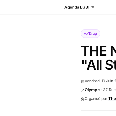
Agenda LGBT
🏳️‍🌈
💅
Drag
THE 
"All S
Vendredi 19 Juin 
📅
Olympe
·
37 Rue
📍
Organisé par
The
🎤