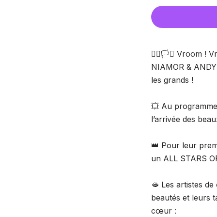
🏳️‍🌈🏳️‍⚧️ Vroo
NIAMOR & ANDY SHO
les grands !
💥 Au programme, u
l’arrivée des beau
👑 Pour leur pre
un ALL STARS OF 
🫦 Les artistes d
beautés et leurs t
cœur :