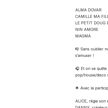
ALMA DOVAR
CAMILLE MA FIL
LE PETIT DOUG
NIN AMORE
MAGMA
🎼 Sans oublier no
s’amuser !
🎧 Et on se quitt
pop/house/disco sp
🌟 Avec la partici
ALICE, régie son 
DANNY, créateur vi