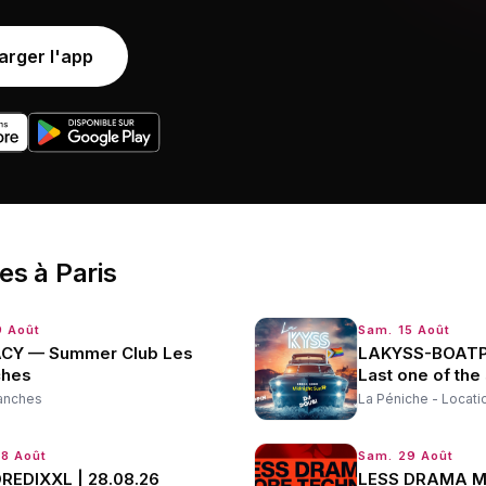
arger l'app
ées
à
Paris
9 Août
Sam. 15 Août
CY — Summer Club Les
LAKYSS-BOATP
ches
Last one of th
anches
La Péniche - Locati
28 Août
Sam. 29 Août
REDIXXL | 28.08.26
LESS DRAMA M