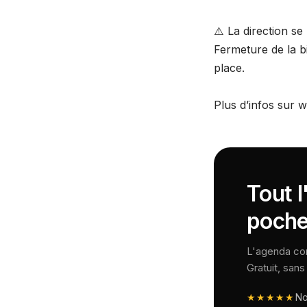
⚠️ La direction se
Fermeture de la bi
place.
Plus d’infos sur 
Tout l
poche
L'agenda comp
Gratuit, san
★★★★★
N