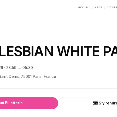
Accueil
/
Paris
/
Soiré
 LESBIAN WHITE P
26
·
23:59
→ 05:30
Saint Denis, 75001 Paris, France
🎟️ Billetterie
🗺️ S'y rendr