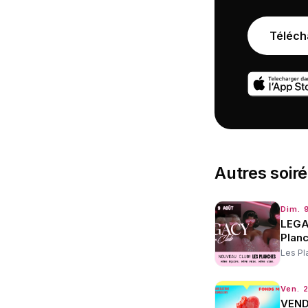
Téléch
Autres
soir
Dim. 
LEGA
Plan
Les Pl
Ven. 
VEND