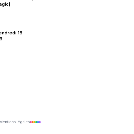
gic]
ndredi 18
6
Mentions légales