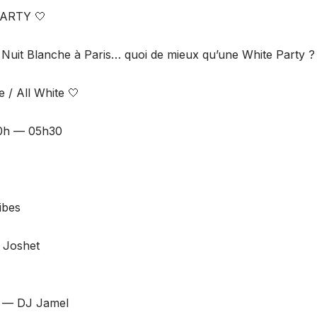
ARTY 🤍
a Nuit Blanche à Paris… quoi de mieux qu’une White Party ?
 / All White 🤍
00h — 05h30
ibes
 Joshet
 — DJ Jamel