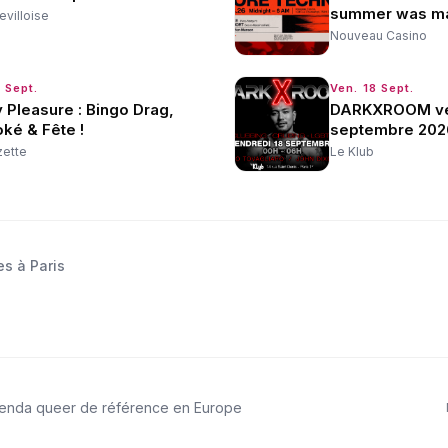
summer was ma
evilloise
Nouveau Casino
 Sept.
Ven. 18 Sept.
y Pleasure : Bingo Drag,
DARKXROOM ve
ké & Fête !
septembre 202
zette
Le Klub
es à Paris
genda queer de référence en Europe