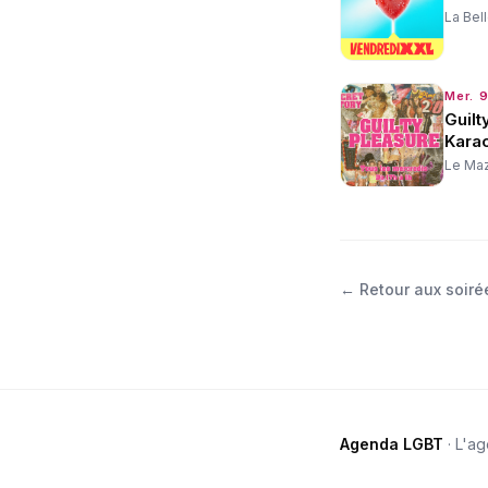
La Bell
Mer. 9
Guilt
Karao
Le Ma
←
Retour aux soiré
Agenda LGBT
· L'a