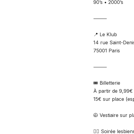
90’s • 2000’s
⸻
📍 Le Klub
14 rue Saint-Deni
75001 Paris
⸻
🎟️ Billetterie
À partir de 9,99€
15€ sur place (e
🧥 Vestiaire sur p
🏳️‍🌈 Soirée lesbie