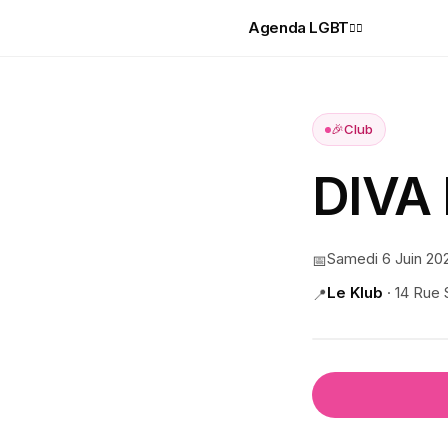
Agenda LGBT
🏳️‍🌈
🎉
Club
DIVA
Samedi 6 Juin 20
📅
Le Klub
·
14 Rue 
📍