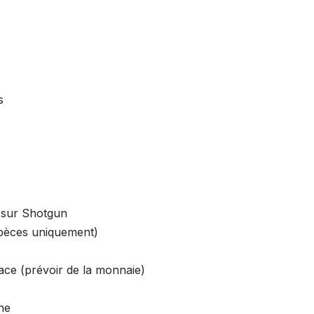
s
 sur Shotgun
spèces uniquement)
lace (prévoir de la monnaie)
nne