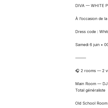
DIVA — WHITE P
À l’occasion de l
Dress code : White
Samedi 6 juin • 
⸻
🎧 2 rooms — 2 v
Main Room — DJ
Total généraliste
Old School Room