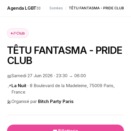
Agenda LGBT
Soirées
/
TÊTU FANTASMA - PRIDE CLUB
🏳️‍🌈
🎉
Club
TÊTU FANTASMA - PRIDE
CLUB
Samedi 27 Juin 2026
·
23:30
→ 06:00
📅
La Nuit
·
8 Boulevard de la Madeleine, 75009 Paris,
📍
France
Organisé par
Bitch Party Paris
🎤
🎟️ Billetterie