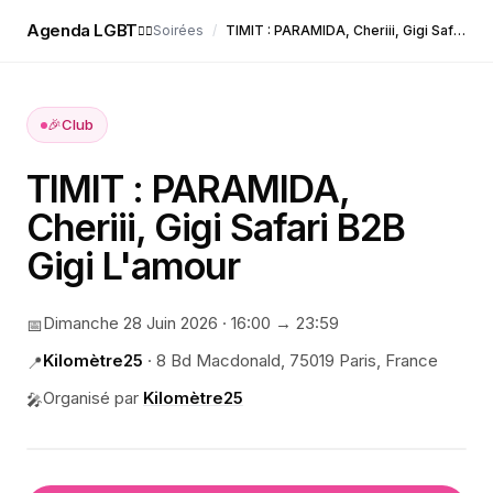
Agenda LGBT
Soirées
/
TIMIT : PARAMIDA, Cheriii, Gigi Safari B2B Gigi L'amour
🏳️‍🌈
🎉
Club
TIMIT : PARAMIDA,
Cheriii, Gigi Safari B2B
Gigi L'amour
Dimanche 28 Juin 2026
·
16:00
→ 23:59
📅
Kilomètre25
·
8 Bd Macdonald, 75019 Paris, France
📍
Organisé par
Kilomètre25
🎤