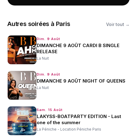
Autres
soirées
à
Paris
Voir tout →
Dim. 9 Août
DIMANCHE 9 AOÛT CARDI B SINGLE
RELEASE
La Nuit
Dim. 9 Août
DIMANCHE 9 AOÛT NIGHT OF QUEENS
La Nuit
Sam. 15 Août
LAKYSS-BOATPARTY EDITION - Last
one of the summer
La Péniche - Location Péniche Paris