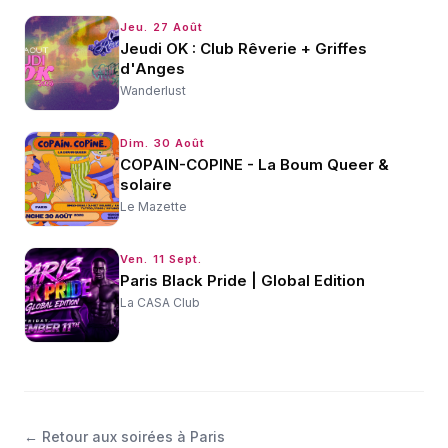
Jeu. 27 Août
Jeudi OK : Club Rêverie + Griffes
d'Anges
Wanderlust
Dim. 30 Août
COPAIN-COPINE - La Boum Queer &
solaire
Le Mazette
Ven. 11 Sept.
Paris Black Pride | Global Edition
La CASA Club
←
Retour aux soirées à Paris