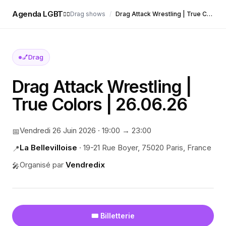
Agenda LGBT
Drag shows
/
Drag Attack Wrestling | True Colors | 26.06.26
🏳️‍🌈
💅
Drag
Drag Attack Wrestling |
True Colors | 26.06.26
Vendredi 26 Juin 2026
·
19:00
→ 23:00
📅
La Bellevilloise
·
19-21 Rue Boyer, 75020 Paris, France
📍
Organisé par
Vendredix
🎤
🎟️ Billetterie