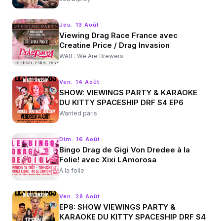
Jeu. 13 Août
Viewing Drag Race France avec
Creatine Price / Drag Invasion
WAB : We Are Brewers
Ven. 14 Août
SHOW: VIEWINGS PARTY & KARAOKE
DU KITTY SPACESHIP DRF S4 EP6
Wanted paris
Dim. 16 Août
Bingo Drag de Gigi Von Dredee à la
Folie! avec Xixi LAmorosa
À la folie
Ven. 28 Août
EP8: SHOW VIEWINGS PARTY &
KARAOKE DU KITTY SPACESHIP DRF S4