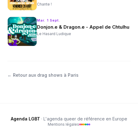
Chante !
Mar. 1 Sept.
Donjon.e & Dragon.e - Appel de Chtulhu
Le Hasard Ludique
←
Retour aux drag shows à Paris
Agenda LGBT
· L'agenda queer de référence en Europe
Mentions légales