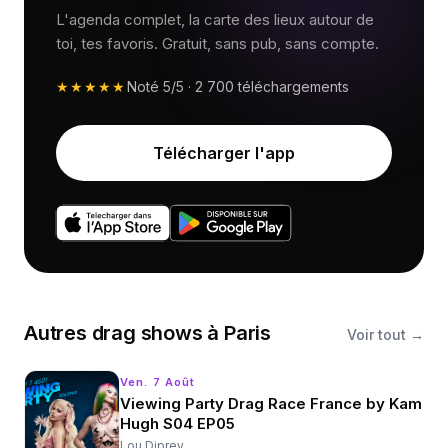
L'agenda complet, la carte des lieux autour de
toi, tes favoris. Gratuit, sans pub, sans compte.
★★★★★
Noté
5/5
·
2 700
téléchargements
Télécharger l'app
Autres
drag shows
à
Paris
Voir tout →
Ven. 7 Août
Viewing Party Drag Race France by Kam
Hugh S04 EP05
Lou Diprey