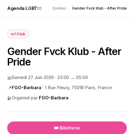
Agenda LGBT
Soirées
/
Gender Fvck Klub - After Pride
🏳️‍🌈
🎉
Club
Gender Fvck Klub - After
Pride
Samedi 27 Juin 2026
·
23:00
→ 05:00
📅
FGO-Barbara
·
1 Rue Fleury, 75018 Paris, France
📍
Organisé par
FGO-Barbara
🎤
🎟️ Billetterie