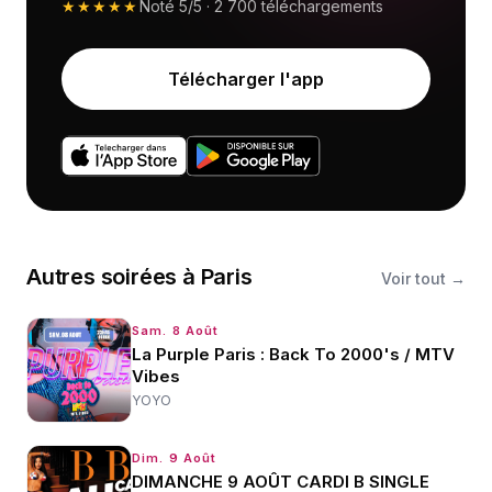
★★★★★
Noté
5/5
·
2 700
téléchargements
Télécharger l'app
Autres
soirées
à
Paris
Voir tout →
Sam. 8 Août
La Purple Paris : Back To 2000's / MTV
Vibes
YOYO
Dim. 9 Août
DIMANCHE 9 AOÛT CARDI B SINGLE