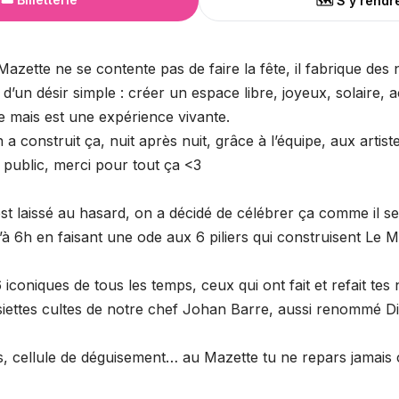
🗺️ S'y rendr
azette ne se contente pas de faire la fête, il fabrique des n
d’un désir simple : créer un espace libre, joyeux, solaire, a
ée mais est une expérience vivante.
a construit ça, nuit après nuit, grâce à l’équipe, aux artist
 public, merci pour tout ça <3
t laissé au hasard, on a décidé de célébrer ça comme il se 
à 6h en faisant une ode aux 6 piliers qui construisent Le M
6 iconiques de tous les temps, ceux qui ont fait et refait tes n
ssiettes cultes de notre chef Johan Barre, aussi renommé D
tes, cellule de déguisement… au Mazette tu ne repars jamai