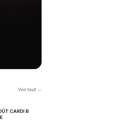
Voir tout →
OÛT CARDI B
E