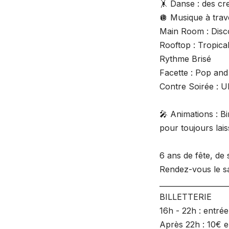
🤸 Danse : des cr
🪩 Musique à trav
Main Room : Dis
Rooftop : Tropica
Rythme Brisé
Facette : Pop an
Contre Soirée : 
🎤 Animations : B
pour toujours lais
6 ans de fête, de
Rendez-vous le sa
___________________
BILLETTERIE
16h - 22h : entrée 
Après 22h : 10€ e