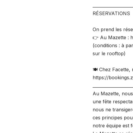
___________________
RÉSERVATIONS
On prend les rése
👉 Au Mazette : 
(conditions : à pa
sur le rooftop)
🍽️ Chez Facette,
https://bookings
___________________
Au Mazette, nous
une fête respectan
nous ne transiger
ces principes pour
notre équipe est f