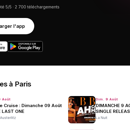
oté
5/5
·
2 700
téléchargements
arger l'app
ées
à
Paris
9 Août
Dim. 9 Août
e Cruise : Dimanche 09 Août
DIMANCHE 9 A
E LAST ONE
SINGLE RELEAS
Austerlitz
La Nuit