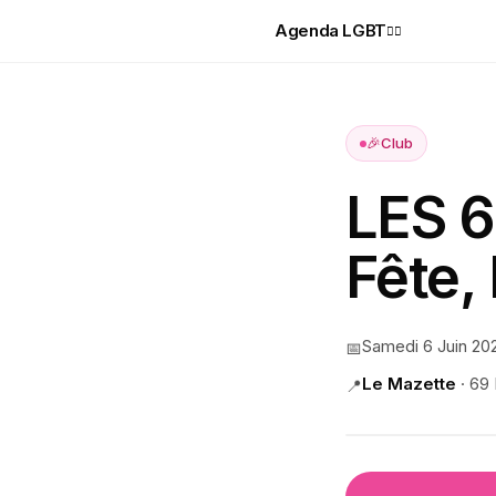
Agenda LGBT
🏳️‍🌈
🎉
Club
LES 
Fête, 
Samedi 6 Juin 20
📅
Le Mazette
·
69 
📍