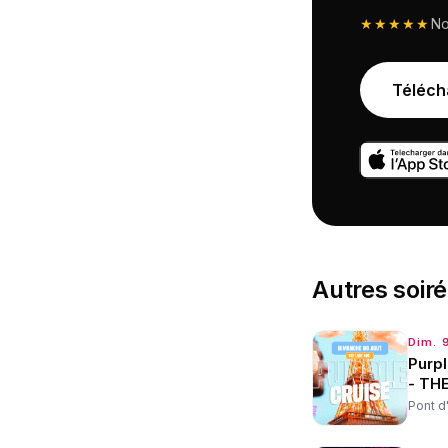
★★★★★
N
Téléch
Autres
soir
Dim. 
Purpl
- TH
Pont d'