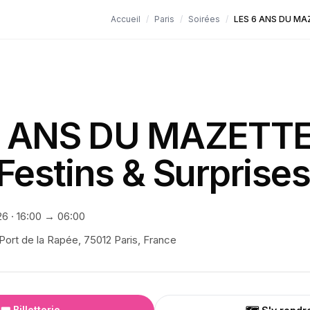
Accueil
/
Paris
/
Soirées
/
LES 6 ANS DU MAZE
6 ANS DU MAZETTE
Festins & Surprises
26
·
16:00
→ 06:00
Port de la Rapée, 75012 Paris, France
🎟️ Billetterie