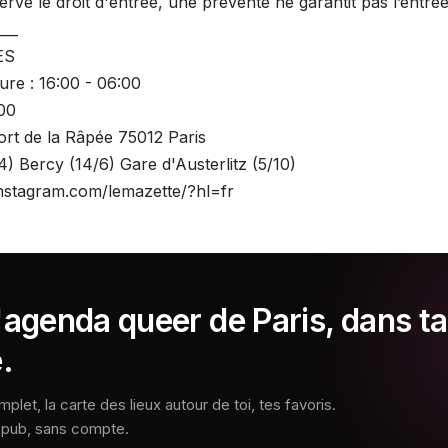
rve le droit d'entrée, une prévente ne garantit pas l’entrée
___
ES
ure : 16:00 - 06:00
:00
ort de la Râpée 75012 Paris
4) Bercy (14/6) Gare d'Austerlitz (5/10)
instagram.com/lemazette/?hl=fr
'agenda queer de Paris, dans ta
.
let, la carte des lieux autour de toi, tes favoris.
s pub, sans compte.