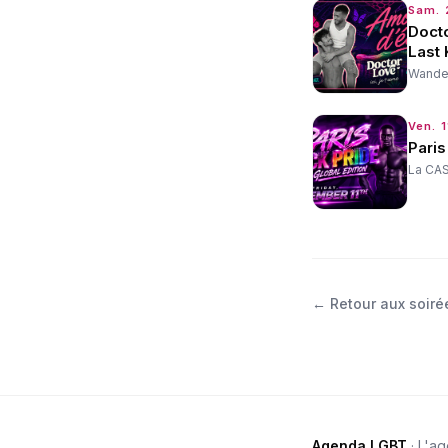
Sam. 
Doct
Last 
Wander
Ven. 1
Paris
La CAS
←
Retour aux soiré
Agenda LGBT
· L'a