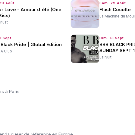
29 Août
Sam. 29 Août
or Love - Amour d'été (One
Flash Cocotte
Kiss)
La Machine du Moul
lust
1 Sept.
Dim. 13 Sept.
 Black Pride | Global Edition
BBB BLACK PRI
SUNDAY SEPT 1
A Club
La Nuit
es à Paris
genda queer de référence en Europe