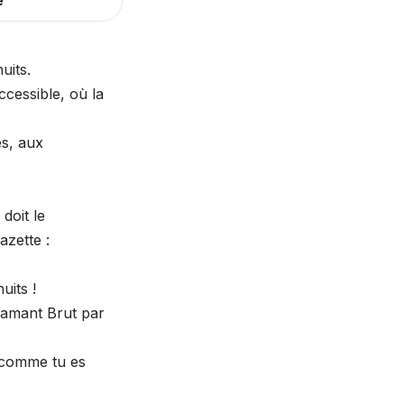
e
uits.
ccessible, où la
es, aux
doit le
azette :
uits !
iamant Brut par
s comme tu es