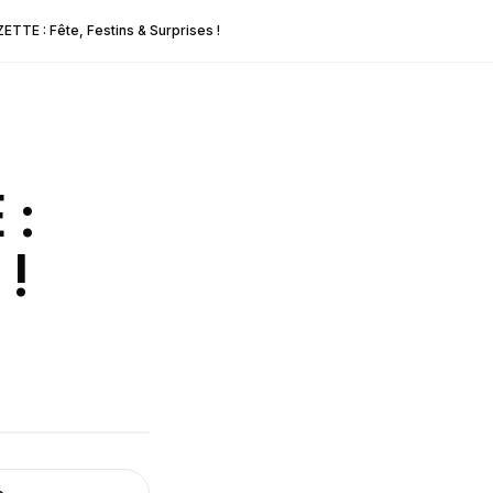
TTE : Fête, Festins & Surprises !
 :
 !