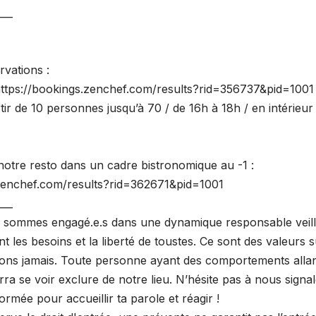
___
rvations :
https://bookings.zenchef.com/results?rid=356737&pid=1001
rtir de 10 personnes jusqu’à 70 / de 16h à 18h / en intérieur
 notre resto dans un cadre bistronomique au -1 :
.zenchef.com/results?rid=362671&pid=1001
___
 sommes engagé.e.s dans une dynamique responsable veill
t les besoins et la liberté de toustes. Ce sont des valeurs s
ons jamais. Toute personne ayant des comportements allan
ra se voir exclure de notre lieu. N’hésite pas à nous signa
ormée pour accueillir ta parole et réagir !