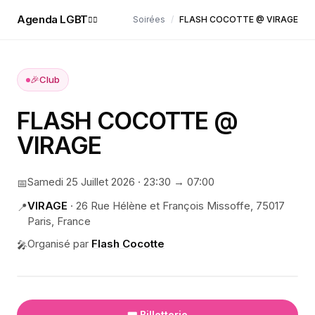
Agenda LGBT
Soirées
/
FLASH COCOTTE @ VIRAGE
🏳️‍🌈
🎉
Club
FLASH COCOTTE @
VIRAGE
Samedi 25 Juillet 2026
·
23:30
→ 07:00
📅
VIRAGE
·
26 Rue Hélène et François Missoffe, 75017
📍
Paris, France
Organisé par
Flash Cocotte
🎤
🎟️ Billetterie