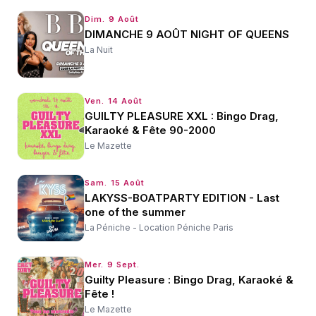
Dim. 9 Août
DIMANCHE 9 AOÛT NIGHT OF QUEENS
La Nuit
Ven. 14 Août
GUILTY PLEASURE XXL : Bingo Drag,
Karaoké & Fête 90-2000
Le Mazette
Sam. 15 Août
LAKYSS-BOATPARTY EDITION - Last
one of the summer
La Péniche - Location Péniche Paris
Mer. 9 Sept.
Guilty Pleasure : Bingo Drag, Karaoké &
Fête !
Le Mazette