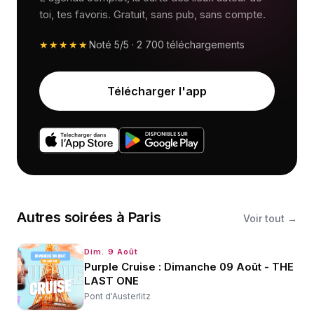
toi, tes favoris. Gratuit, sans pub, sans compte.
★★★★★
Noté
5/5
·
2 700
téléchargements
Télécharger l'app
Autres
soirées
à
Paris
Voir tout →
Dim. 9 Août
Purple Cruise : Dimanche 09 Août - THE
LAST ONE
Pont d'Austerlitz