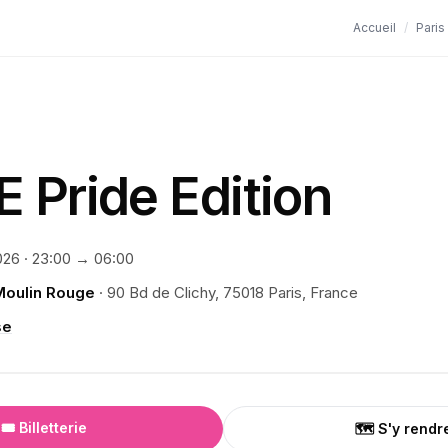
Accueil
/
Paris
 Pride Edition
026
·
23:00
→ 06:00
Moulin Rouge
·
90 Bd de Clichy, 75018 Paris, France
se
🎟️ Billetterie
🗺️ S'y rendr