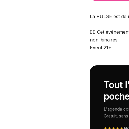
La PULSE est de r
❤️‍🔥 Cet événeme
non-binaires.
Event 21+
Tout l
poche
L'agenda comp
Gratuit, san
★★★★★
N