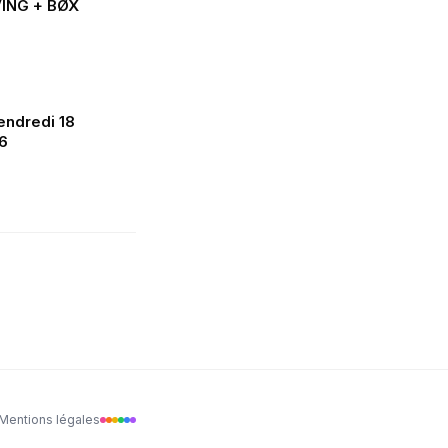
VING + BØX
ndredi 18
6
Mentions légales