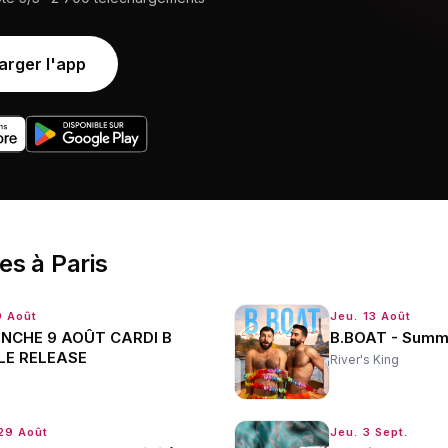
arger l'app
ées
à
Paris
9 Août
Jeu. 13 Août
NCHE 9 AOÛT CARDI B
B.BOAT - Summ
LE RELEASE
River's King
29 Août
Jeu. 3 Sept.