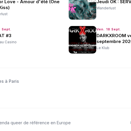
or Love - Amour d'été (One
Jeudi OK : SER
Kiss)
Wanderlust
lust
 Sept.
Ven. 18 Sept.
T #3
DARKXROOM ve
septembre 202
au Casino
Le Klub
es à Paris
genda queer de référence en Europe