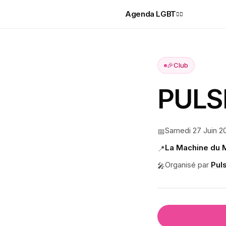
Agenda LGBT
🏳️‍🌈
🎉
Club
PULSE
Samedi 27 Juin 2
📅
La Machine du 
📍
Organisé par
Pul
🎤