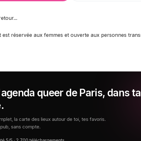
etour...
nt est réservée aux femmes et ouverte aux personnes trans
'agenda queer de Paris, dans ta
.
let, la carte des lieux autour de toi, tes favoris.
s pub, sans compte.
oté
5/5
·
2 700
téléchargements