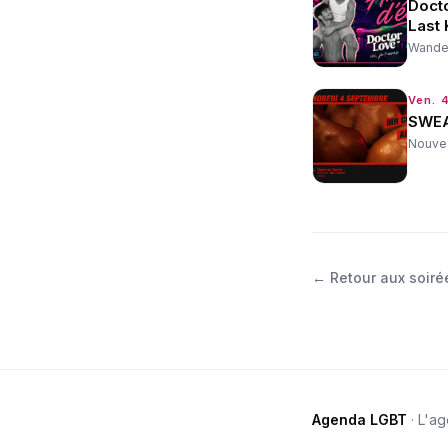
Doct
Last 
Wander
Ven. 4
SWEA
Nouve
←
Retour aux soiré
Agenda LGBT
· L'a