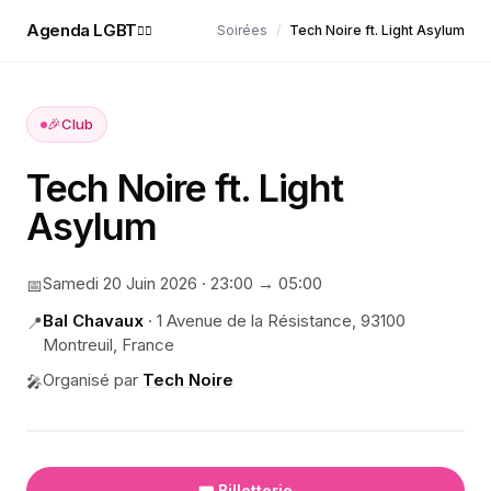
Agenda LGBT
Soirées
/
Tech Noire ft. Light Asylum
🏳️‍🌈
🎉
Club
Tech Noire ft. Light
Asylum
Samedi 20 Juin 2026
·
23:00
→ 05:00
📅
Bal Chavaux
·
1 Avenue de la Résistance, 93100
📍
Montreuil, France
Organisé par
Tech Noire
🎤
🎟️ Billetterie