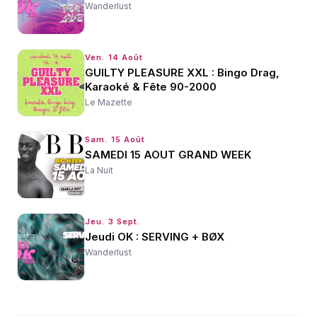
Wanderlust
Ven. 14 Août
GUILTY PLEASURE XXL : Bingo Drag,
Karaoké & Fête 90-2000
Le Mazette
Sam. 15 Août
SAMEDI 15 AOUT GRAND WEEK
La Nuit
Jeu. 3 Sept.
Jeudi OK : SERVING + BØX
Wanderlust