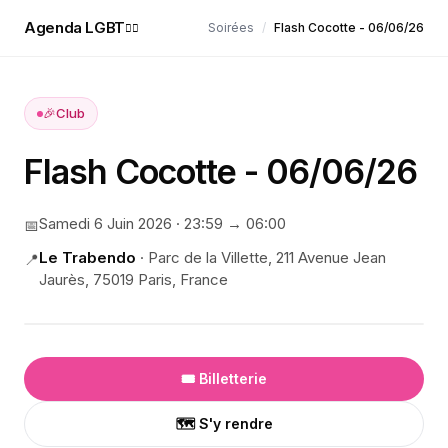
Agenda LGBT
Soirées
/
Flash Cocotte - 06/06/26
🏳️‍🌈
🎉
Club
Flash Cocotte - 06/06/26
Samedi 6 Juin 2026
·
23:59
→ 06:00
📅
Le Trabendo
·
Parc de la Villette, 211 Avenue Jean
📍
Jaurès, 75019 Paris, France
🎟️ Billetterie
🗺️ S'y rendre