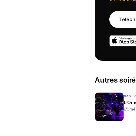
Téléch
Autres
soir
Ven. 
L’Om
L’Omég