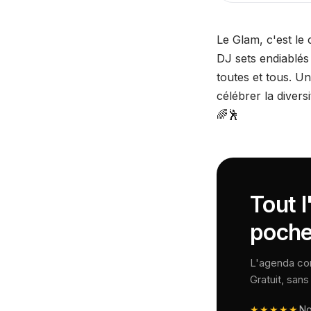
Le Glam, c'est le
DJ sets endiablés 
toutes et tous. U
célébrer la diversi
🌈🕺
Tout l
poche
L'agenda comp
Gratuit, san
★★★★★
N