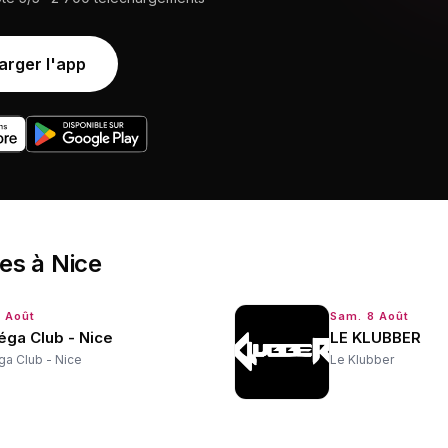
arger l'app
ées
à
Nice
7 Août
Sam. 8 Août
éga Club - Nice
LE KLUBBER
a Club - Nice
Le Klubber