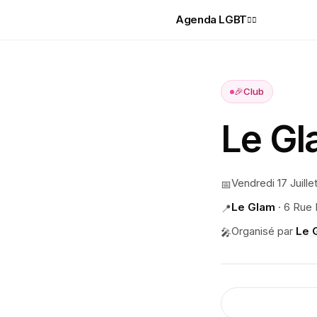
Agenda LGBT
🏳️‍🌈
🎉
Club
Le G
Vendredi 17 Juille
📅
Le Glam
·
6 Rue 
📍
Organisé par
Le 
🎤