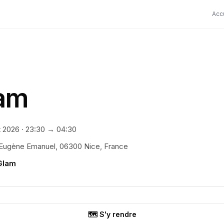
Acc
lam
t 2026
·
23:30
→ 04:30
Eugène Emanuel, 06300 Nice, France
Glam
🗺️ S'y rendre