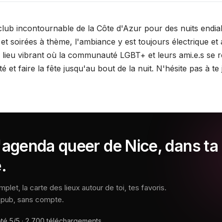
 club incontournable de la Côte d'Azur pour des nuits endia
et soirées à thème, l'ambiance y est toujours électrique et
n lieu vibrant où la communauté LGBT+ et leurs ami.e.s se 
té et faire la fête jusqu'au bout de la nuit. N'hésite pas à te j
'agenda queer de Nice, dans ta
.
let, la carte des lieux autour de toi, tes favoris.
s pub, sans compte.
oté
5/5
·
2 700
téléchargements