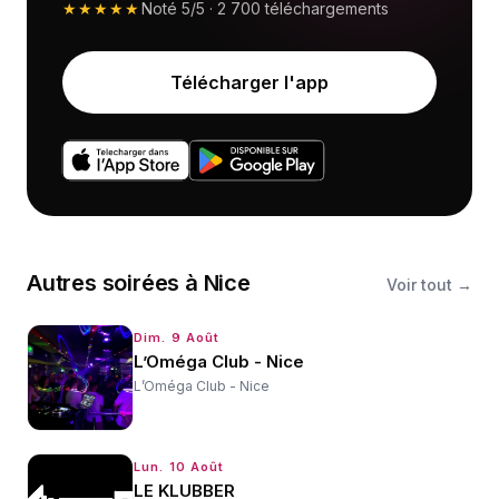
★★★★★
Noté
5/5
·
2 700
téléchargements
Télécharger l'app
Autres
soirées
à
Nice
Voir tout →
Dim. 9 Août
L’Oméga Club - Nice
L’Oméga Club - Nice
Lun. 10 Août
LE KLUBBER