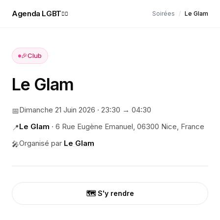
Agenda LGBT
Soirées
/
Le Glam
🏳️‍🌈
🎉
Club
Le Glam
Dimanche 21 Juin 2026
·
23:30
→ 04:30
📅
Le Glam
·
6 Rue Eugène Emanuel, 06300 Nice, France
📍
Organisé par
Le Glam
🎤
🗺️ S'y rendre