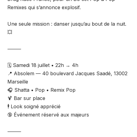
Remixes qui s’annonce explosif.
Une seule mission : danser jusqu’au bout de la nuit.
💥
⸻
🗓️ Samedi 18 juillet • 22h → 4h
📍 Absolem — 40 boulevard Jacques Saadé, 13002
Marseille
🎧 Shatta • Pop • Remix Pop
🍹 Bar sur place
🕴️ Look soigné apprécié
🔞 Événement réservé aux majeurs
⸻