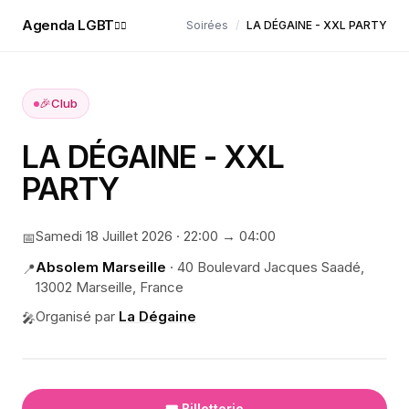
Agenda LGBT
Soirées
/
LA DÉGAINE - XXL PARTY
🏳️‍🌈
🎉
Club
LA DÉGAINE - XXL
PARTY
Samedi 18 Juillet 2026
·
22:00
→ 04:00
📅
Absolem Marseille
·
40 Boulevard Jacques Saadé,
📍
13002 Marseille, France
Organisé par
La Dégaine
🎤
🎟️ Billetterie