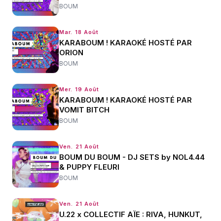
BOUM
Mar. 18 Août
KARABOUM ! KARAOKÉ HOSTÉ PAR
ORION
BOUM
Mer. 19 Août
KARABOUM ! KARAOKÉ HOSTÉ PAR
VOMIT BITCH
BOUM
Ven. 21 Août
BOUM DU BOUM - DJ SETS by NOL4.44
& PUPPY FLEURI
BOUM
Ven. 21 Août
U.22 x COLLECTIF AÏE : RIVA, HUNKUT,