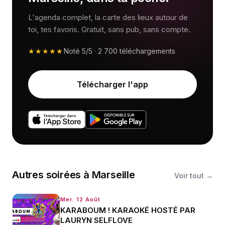
L'agenda complet, la carte des lieux autour de
toi, tes favoris. Gratuit, sans pub, sans compte.
★★★★★
Noté
5/5
·
2 700
téléchargements
Télécharger l'app
Autres
soirées
à
Marseille
Voir tout →
Mer. 12 Août
KARABOUM ! KARAOKÉ HOSTÉ PAR
LAURYN SELFLOVE