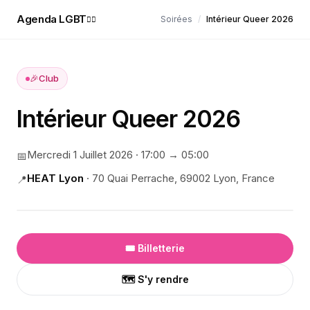
Agenda LGBT
Soirées
/
Intérieur Queer 2026
🏳️‍🌈
🎉
Club
Intérieur Queer 2026
Mercredi 1 Juillet 2026
·
17:00
→ 05:00
📅
HEAT Lyon
·
70 Quai Perrache, 69002 Lyon, France
📍
🎟️ Billetterie
🗺️ S'y rendre