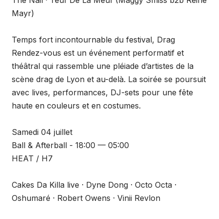
The Nail · Teuf De La Meuf (Maggy Smiss b2b Reine
Mayr)
Temps fort incontournable du festival, Drag
Rendez-vous est un événement performatif et
théâtral qui rassemble une pléiade d’artistes de la
scène drag de Lyon et au-delà. La soirée se poursuit
avec lives, performances, DJ-sets pour une fête
haute en couleurs et en costumes.
Samedi 04 juillet
Ball & Afterball - 18:00 — 05:00
HEAT / H7
Cakes Da Killa live · Dyne Dong · Octo Octa ·
Oshumaré · Robert Owens · Vinii Revlon