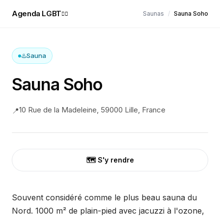
Agenda LGBT
Saunas
/
Sauna Soho
🏳️‍🌈
♨️
Sauna
Sauna Soho
10 Rue de la Madeleine, 59000 Lille, France
📍
🗺️ S'y rendre
Souvent considéré comme le plus beau sauna du
Nord. 1000 m² de plain-pied avec jacuzzi à l'ozone,