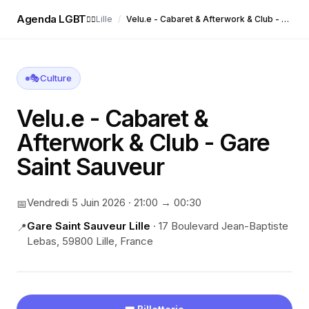
Agenda LGBT
Lille
/
Velu.e - Cabaret & Afterwork & Club - Gare Saint Sauveur
🏳️‍🌈
🎭
Culture
Velu.e - Cabaret &
Afterwork & Club - Gare
Saint Sauveur
Vendredi 5 Juin 2026
·
21:00
→ 00:30
📅
Gare Saint Sauveur Lille
·
17 Boulevard Jean-Baptiste
📍
Lebas, 59800 Lille, France