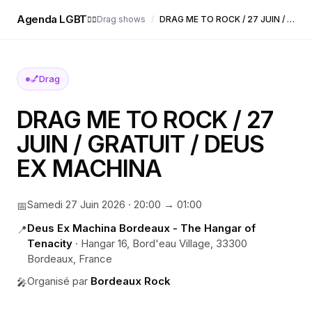
Agenda LGBT
Drag shows
/
DRAG ME TO ROCK / 27 JUIN / GRATUIT / DEUS EX MACHINA
🏳️‍🌈
💅
Drag
DRAG ME TO ROCK / 27
JUIN / GRATUIT / DEUS
EX MACHINA
Samedi 27 Juin 2026
·
20:00
→ 01:00
📅
Deus Ex Machina Bordeaux - The Hangar of
📍
Tenacity
·
Hangar 16, Bord'eau Village, 33300
Bordeaux, France
Organisé par
Bordeaux Rock
🎤