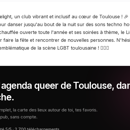
ight, un club vibrant et inclusif au cœur de Toulouse ! 🎉 
our danser jusqu'au bout de la nuit sur des sons techno hou
hauffée ouverte toute l'année et ses soirées à thème, le Li
ur faire la fête et rencontrer de nouvelles personnes. N'hés
emblématique de la scène LGBT toulousaine ! 🏳️‍🌈🎶
l'agenda queer de Toulouse, da
che.
let, la carte des lieux autour de toi, tes favoris.
s pub, sans compte.
oté
5/5
·
2 700
téléchargements