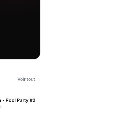
Voir tout →
 - Pool Party #2
d