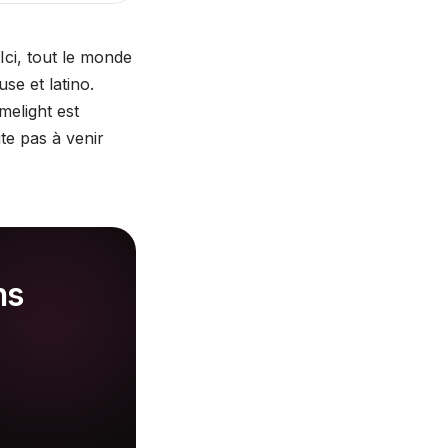
Ici, tout le monde
se et latino.
melight est
ite pas à venir
ns