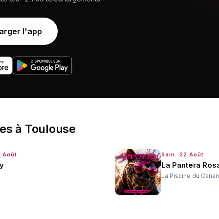
arger l'app
ées
à
Toulouse
7 Août
Sam. 22 Août
y
La Pantera Rosa
La Piscine du Canar