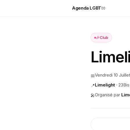
Agenda LGBT
🏳️‍🌈
🎉
Club
Limel
Vendredi 10 Juille
📅
Limelight
·
23Bis
📍
Organisé par
Lim
🎤