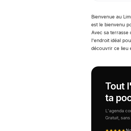
Bienvenue au Limel
est le bienvenu p
Avec sa terrasse c
l'endroit idéal po
découvrir ce lieu 
Tout 
ta po
L'agenda comp
Gratuit, san
★★★★★
N