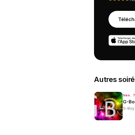
Téléch
Autres
soir
Ven. 
G-Bo
G-Boy