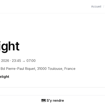
Accueil
/
ight
t 2026
·
23:45
→ 07:00
 Bd Pierre-Paul Riquet, 31000 Toulouse, France
elight
🗺️ S'y rendre