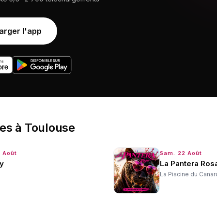
arger l'app
ées
à
Toulouse
7 Août
Sam. 22 Août
y
La Pantera Rosa
La Piscine du Canar