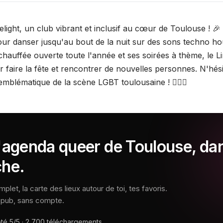
ight, un club vibrant et inclusif au cœur de Toulouse ! 🎉 
our danser jusqu'au bout de la nuit sur des sons techno hou
hauffée ouverte toute l'année et ses soirées à thème, le Li
ur faire la fête et rencontrer de nouvelles personnes. N'hés
emblématique de la scène LGBT toulousaine ! 🏳️‍🌈🎶
l'agenda queer de Toulouse, da
che.
let, la carte des lieux autour de toi, tes favoris.
s pub, sans compte.
oté
5/5
·
2 700
téléchargements