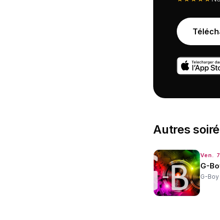
Téléch
Autres
soir
Ven. 
G-Bo
G-Boy