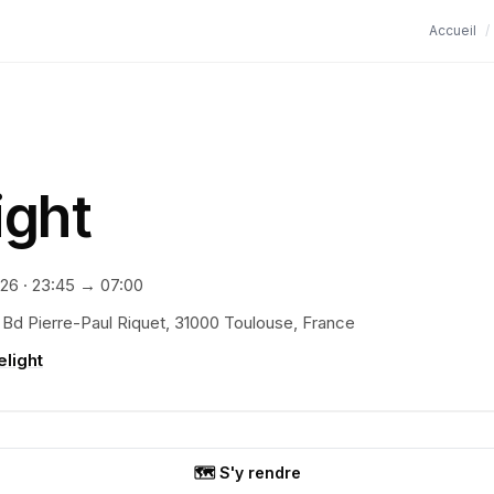
Accueil
/
ight
026
·
23:45
→ 07:00
 Bd Pierre-Paul Riquet, 31000 Toulouse, France
elight
🗺️ S'y rendre