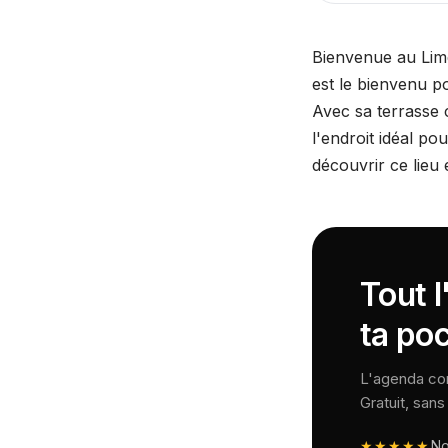
Bienvenue au Limel
est le bienvenu p
Avec sa terrasse c
l'endroit idéal po
découvrir ce lieu 
Tout 
ta po
L'agenda comp
Gratuit, san
★★★★★
N