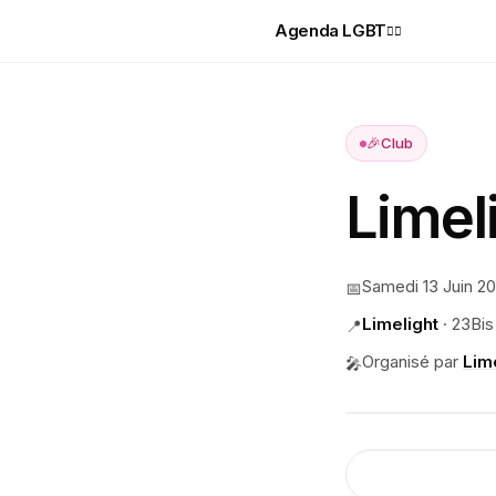
Agenda LGBT
🏳️‍🌈
🎉
Club
Limel
Samedi 13 Juin 2
📅
Limelight
·
23Bis
📍
Organisé par
Lim
🎤