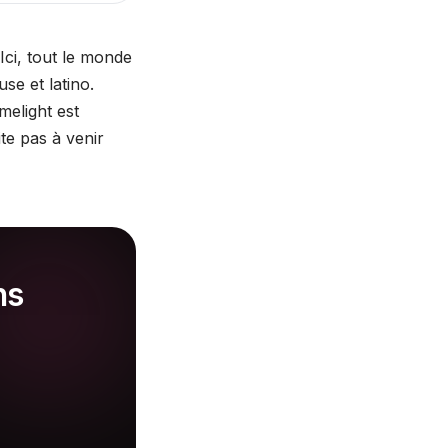
Ici, tout le monde
se et latino.
melight est
ite pas à venir
ns