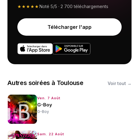
★★★★★
Noté
5/5
·
2 700
téléchargements
Télécharger l'app
Autres
soirées
à
Toulouse
Voir tout →
Ven. 7 Août
G-Boy
G-Boy
Sam. 22 Août