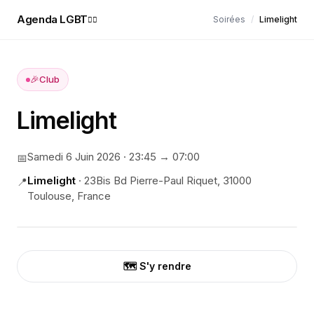
Agenda LGBT
Soirées
/
Limelight
🏳️‍🌈
🎉
Club
Limelight
Samedi 6 Juin 2026
·
23:45
→ 07:00
📅
Limelight
·
23Bis Bd Pierre-Paul Riquet, 31000
📍
Toulouse, France
🗺️ S'y rendre