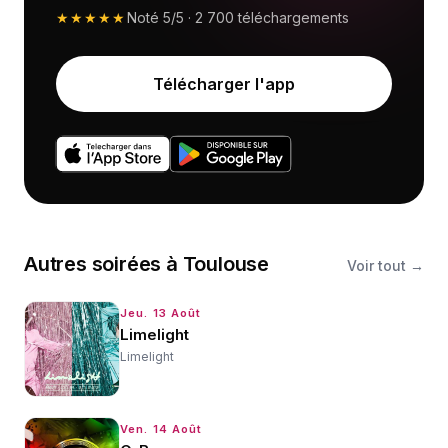
★★★★★
Noté
5/5
·
2 700
téléchargements
Télécharger l'app
Autres
soirées
à
Toulouse
Voir tout →
Jeu. 13 Août
Limelight
Limelight
Ven. 14 Août