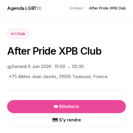
Agenda LGBT
Soirées
/
After Pride XPB Club
🏳️‍🌈
🎉
Club
After Pride XPB Club
Samedi 6 Juin 2026
·
15:00
→ 02:30
📅
75 Allées Jean Jaurès, 31000 Toulouse, France
📍
🎟️ Billetterie
🗺️ S'y rendre