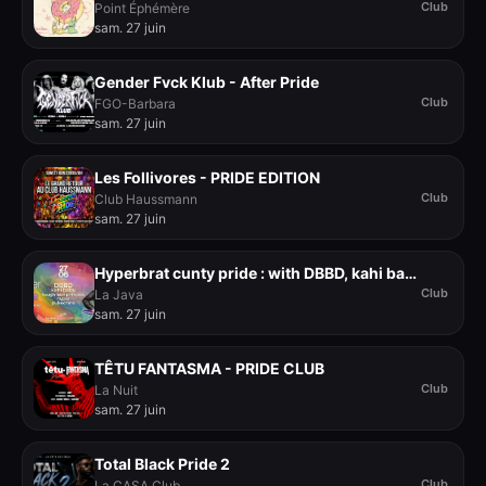
Club
Point Éphémère
sam. 27 juin
Gender Fvck Klub - After Pride
Club
FGO-Barbara
sam. 27 juin
Les Follivores - PRIDE EDITION
Club
Club Haussmann
sam. 27 juin
Hyperbrat cunty pride : with DBBD, kahi baby & more
Club
La Java
sam. 27 juin
TÊTU FANTASMA - PRIDE CLUB
Club
La Nuit
sam. 27 juin
Total Black Pride 2
Club
La CASA Club