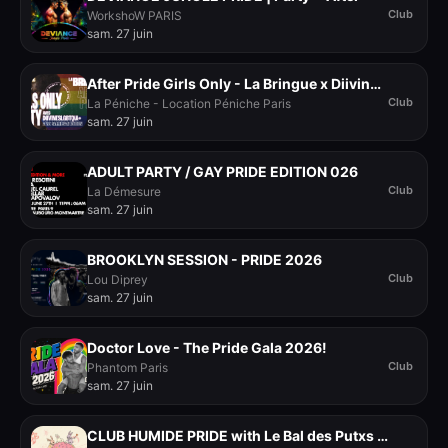
Club
WorkshoW PARIS
sam. 27 juin
After Pride Girls Only - La Bringue x Diivines LGBTQIA+
Club
La Péniche - Location Péniche Paris
sam. 27 juin
ADULT PARTY / GAY PRIDE EDITION 026
Club
La Démesure
sam. 27 juin
BROOKLYN SESSION - PRIDE 2026
Club
Lou Diprey
sam. 27 juin
Doctor Love - The Pride Gala 2026!
Club
Phantom Paris
sam. 27 juin
CLUB HUMIDE PRIDE with Le Bal des Putxs et Dérapage