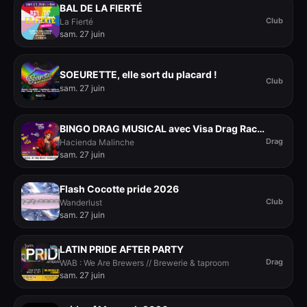
BAL DE LA FIERTÉ
Club
La Fierté
sam. 27 juin
SOEURETTE, elle sort du placard !
Club
sam. 27 juin
BINGO DRAG MUSICAL avec Visa Drag Race Spain - Pride Edition
Drag
Hacienda Malinche
sam. 27 juin
Flash Cocotte pride 2026
Club
Wanderlust
sam. 27 juin
LATIN PRIDE AFTER PARTY
Drag
WAB : We Are Brewers // Brewerie & taproom
sam. 27 juin