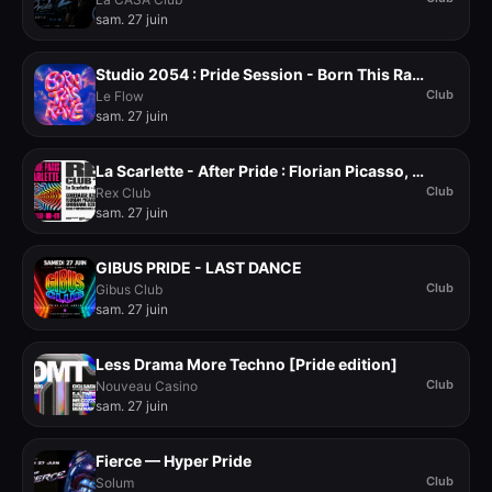
sam. 27 juin
Studio 2054 : Pride Session - Born This Rave
Club
Le Flow
sam. 27 juin
La Scarlette - After Pride : Florian Picasso, Shoshana,...
Club
Rex Club
sam. 27 juin
GIBUS PRIDE - LAST DANCE
Club
Gibus Club
sam. 27 juin
Less Drama More Techno [Pride edition]
Club
Nouveau Casino
sam. 27 juin
Fierce — Hyper Pride
Club
Solum