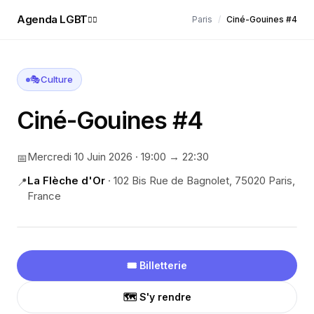
Agenda LGBT
Paris
/
Ciné-Gouines #4
🏳️‍🌈
🎭
Culture
Ciné-Gouines #4
Mercredi 10 Juin 2026
·
19:00
→ 22:30
📅
La Flèche d'Or
·
102 Bis Rue de Bagnolet, 75020 Paris,
📍
France
🎟️ Billetterie
🗺️ S'y rendre