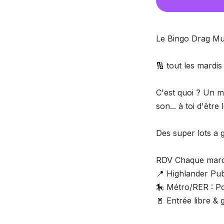
Le Bingo Drag Mus
🔢 tout les mardis !
C'est quoi ? Un mé
son... à toi d'êtr
Des super lots a 
RDV Chaque mardi
📍 Highlander Pub
🎠 Métro/RER : Po
🚪 Entrée libre &