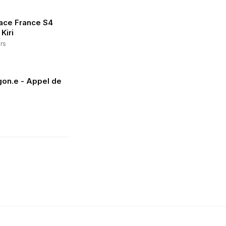
ace France S4
Kiri
rs
gon.e - Appel de