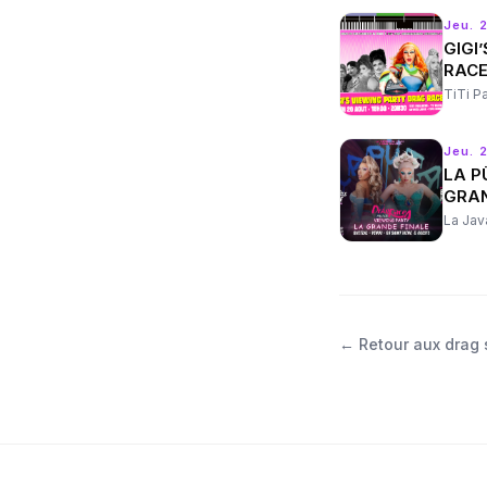
Jeu. 
GIGI
RACE
TiTi P
Jeu. 
LA P
GRAN
La Jav
←
Retour aux drag 