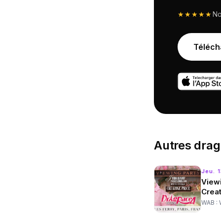
★★★★★
N
Téléch
Autres
drag
Jeu. 
View
Creat
WAB : 