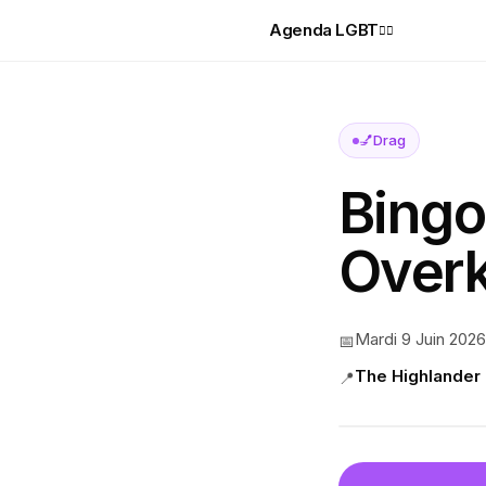
Agenda LGBT
🏳️‍🌈
💅
Drag
Bingo
Overki
Mardi 9 Juin 2026
📅
The Highlander
📍