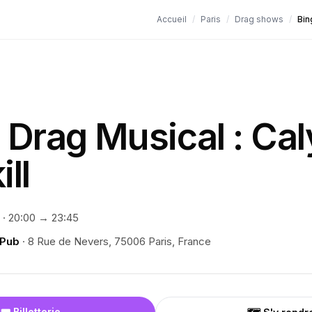
Accueil
/
Paris
/
Drag shows
/
Bin
 Drag Musical : Ca
ll
·
20:00
→ 23:45
 Pub
·
8 Rue de Nevers, 75006 Paris, France
🎟️ Billetterie