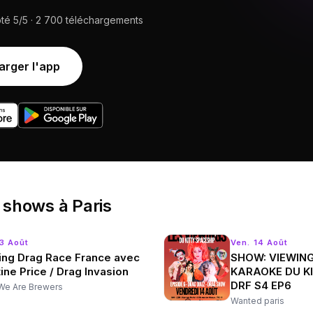
oté
5/5
·
2 700
téléchargements
arger l'app
 shows
à
Paris
13 Août
Ven. 14 Août
ing Drag Race France avec
SHOW: VIEWIN
ine Price / Drag Invasion
KARAOKE DU K
DRF S4 EP6
We Are Brewers
Wanted paris