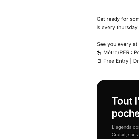
Get ready for so
is every thursday
See you every at 
🎠 Métro/RER : Po
🚪 Free Entry | 
Tout l
poche
L'agenda comp
Gratuit, san