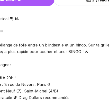
🗺️ S'y rendr
ical 🔢 🎱
!!
lange de folie entre un blindtest e et un bingo. Sur ta grill
e le/la plus rapide pour cocher et crier BINGO ! 🔥
gagner
 à 20h !
 : 8 rue de Nevers, Paris 6
nt Neuf (7), Saint-Michel (4/B)
 gratuite 💸 Drag Dollars recommandés