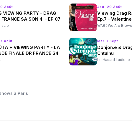
20 Août
Jeu. 20 Août
’S VIEWING PARTY - DRAG
Viewing Drag R
 FRANCE SAISON 4! - EP 07!
Ep.7 - Valentine 
alacio
WAB : We Are Brewe
27 Août
Mar. 1 Sept.
ÜTA + VIEWING PARTY - LA
Donjon.e & Dra
DE FINALE DR FRANCE S4
Chtulhu
a
Le Hasard Ludique
shows à Paris