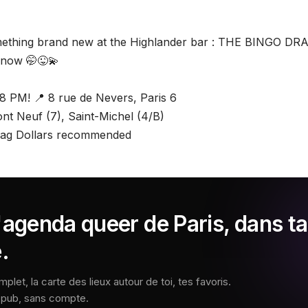
mething brand new at the Highlander bar : THE BINGO DRAG
 now 🤭😜💫
8 PM! 📍 8 rue de Nevers, Paris 6
nt Neuf (7), Saint-Michel (4/B)
Drag Dollars recommended
'agenda queer de Paris, dans ta
.
let, la carte des lieux autour de toi, tes favoris.
s pub, sans compte.