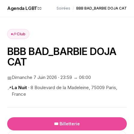
Agenda LGBT
Soirées
/
BBB BAD_BARBIE DOJA CAT
🏳️‍🌈
🎉
Club
BBB BAD_BARBIE DOJA
CAT
Dimanche 7 Juin 2026
·
23:59
→ 06:00
📅
La Nuit
·
8 Boulevard de la Madeleine, 75009 Paris,
📍
France
🎟️ Billetterie