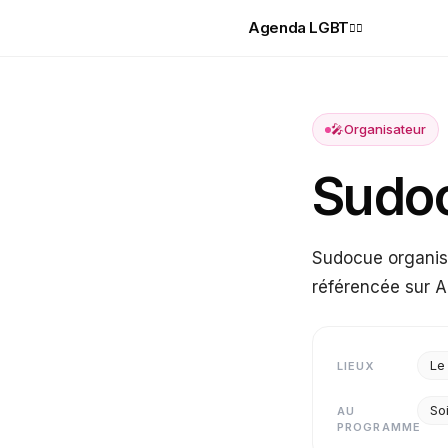
Agenda LGBT
🏳️‍🌈
🎤
Organisateur
Sudo
Sudocue organis
référencée sur 
Le
LIEUX
So
AU
PROGRAMME