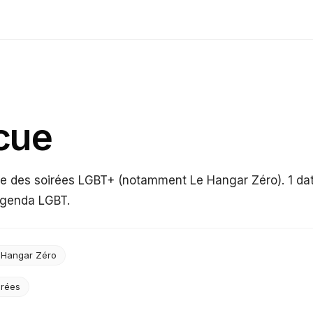
cue
e des soirées LGBT+ (notamment Le Hangar Zéro). 1 da
Agenda LGBT.
 Hangar Zéro
irées