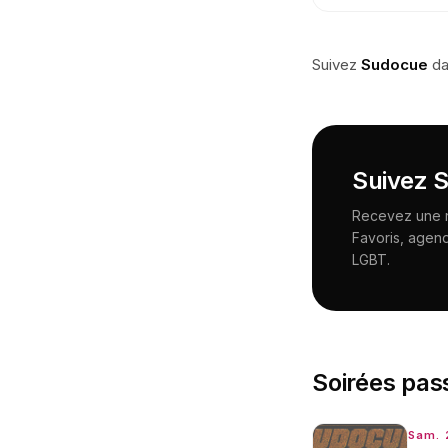
Suivez
Sudocue
da
Suivez
S
Recevez une no
Favoris, agen
LGBT.
Soirées pas
Sam. 2