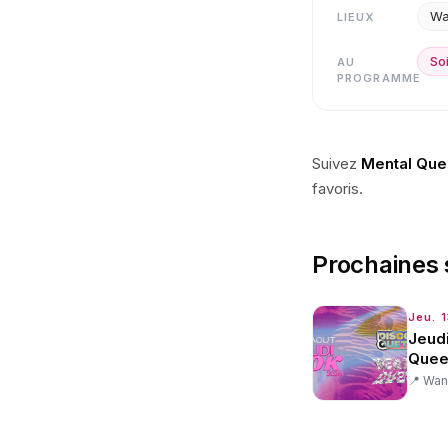
Wa
LIEUX
So
AU
PROGRAMME
Suivez
Mental Que
favoris.
Prochaines 
Jeu. 
Jeudi
Quee
📍
Wan