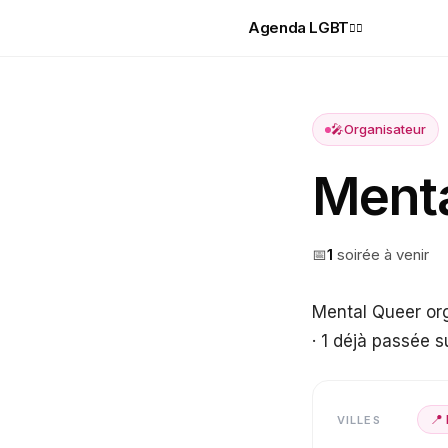
Agenda LGBT
🏳️‍🌈
🎤
Organisateur
Menta
📅
1
soirée
à venir
Mental Queer org
· 1 déjà passée 
📍
VILLES