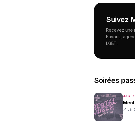
Suivez
M
Recevez une no
Favoris, agen
LGBT.
Soirées pas
Jeu. 1
Menta
📍
La R