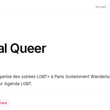
Accueil
/
l Queer
anise des soirées LGBT+ à Paris (notamment Wanderlust
sur Agenda LGBT.
Paris