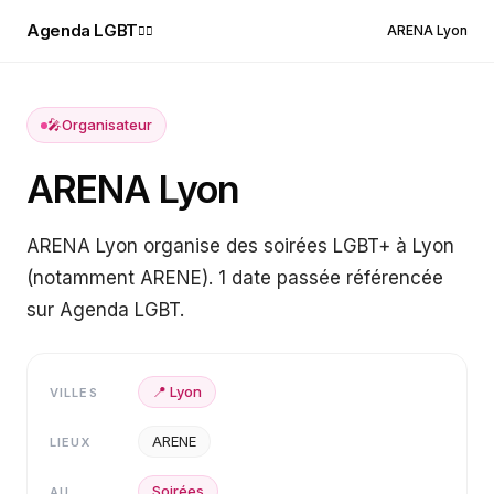
Agenda LGBT
ARENA Lyon
🏳️‍🌈
🎤
Organisateur
ARENA Lyon
ARENA Lyon organise des soirées LGBT+ à Lyon
(notamment ARENE). 1 date passée référencée
sur Agenda LGBT.
📍
Lyon
VILLES
ARENE
LIEUX
Soirées
AU